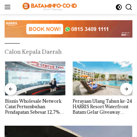
Langsung
ke
konten
Calon Kepala Daerah
Bisnis Wholesale Network
Perayaan Ulang Tahun ke-24
Catat Pertumbuhan
HARRIS Resort Waterfront
Pendapatan Sebesar 12,7%
Batam Gelar Giveaway
Secara Tahunan
Spesial dan Diskon
Menginap 24%