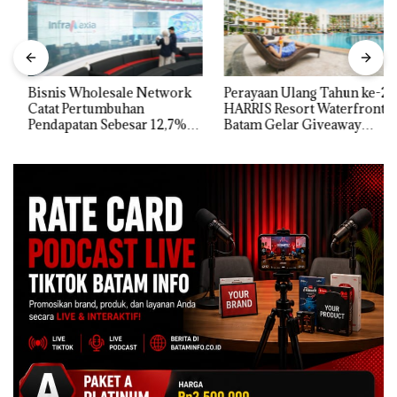
Bisnis Wholesale Network
Perayaan Ulang Tahun ke-24
Catat Pertumbuhan
HARRIS Resort Waterfront
Pendapatan Sebesar 12,7%
Batam Gelar Giveaway
Secara Tahunan
Spesial dan Diskon
Menginap 24%