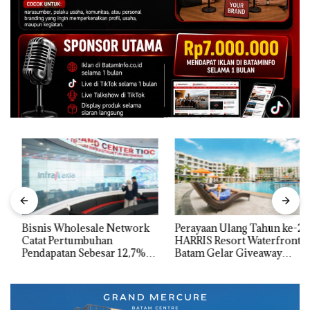
Bisnis Wholesale Network
Perayaan Ulang Tahun ke-24
Catat Pertumbuhan
HARRIS Resort Waterfront
Pendapatan Sebesar 12,7%
Batam Gelar Giveaway
Secara Tahunan
Spesial dan Diskon
Menginap 24%