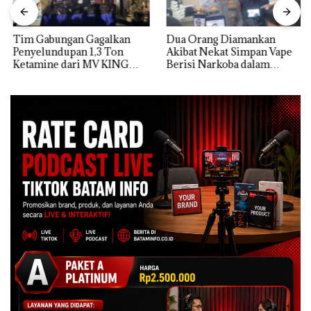
Tim Gabungan Gagalkan
Dua Orang Diamankan
Penyelundupan 1,3 Ton
Akibat Nekat Simpan Vape
Ketamine dari MV KING
Berisi Narkoba dalam
Kulkas, Kapolsek: Diedarkan
dengan Harga 2,5