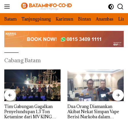
Langsung
ke
konten
Batam
Tanjungpinang
Karimun
Bintan
Anambas
Ling
Cabang Batam
Tim Gabungan Gagalkan
Dua Orang Diamankan
Penyelundupan 1,3 Ton
Akibat Nekat Simpan Vape
Ketamine dari MV KING
Berisi Narkoba dalam
Kulkas, Kapolsek: Diedarkan
dengan Harga 2,5