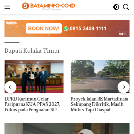
Langsung
ke
konten
Bupati Kolaka Timur
DPRD Karimun Gelar
Proyek Jalan RE Martadinata
Paripurna KUA-PPAS 2027,
Sekupang Dikritik, Masih
Fokus pada Penguatan SDM,
Mulus Tapi Diaspal
Infrastruktur, dan
Pertumbuhan Ekonomi