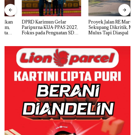
DPRD Karimun Gelar
Proyek Jalan RE Martadinata
Paripurna KUA-PPAS 2027,
Sekupang Dikritik, Masih
Fokus pada Penguatan SDM,
Mulus Tapi Diaspal
Infrastruktur, dan
Pertumbuhan Ekonomi