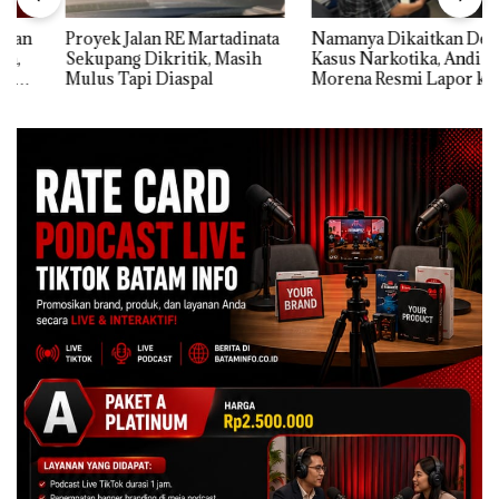
Proyek Jalan RE Martadinata
Namanya Dikaitkan Dengan
Sekupang Dikritik, Masih
Kasus Narkotika, Andi
Mulus Tapi Diaspal
Morena Resmi Lapor ke
Polda Kepri