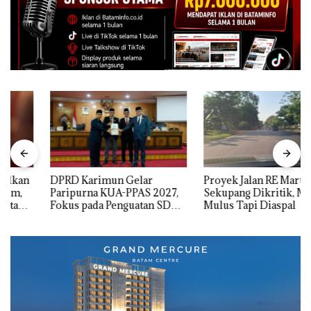
DPRD Karimun Gelar
Proyek Jalan RE Martadinata
Paripurna KUA-PPAS 2027,
Sekupang Dikritik, Masih
Fokus pada Penguatan SDM,
Mulus Tapi Diaspal
Infrastruktur, dan
Pertumbuhan Ekonomi