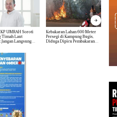
an Lahan 600 Meter
Aksi Kocak Belasan Superhero
Tim Gab
di Kampung Bugis,
Bertanding Bulu Tangkis di
Peny
Dipicu Pembakaran
Mapolda Kepri, Sambut HUT
Keta
RI Ke-81