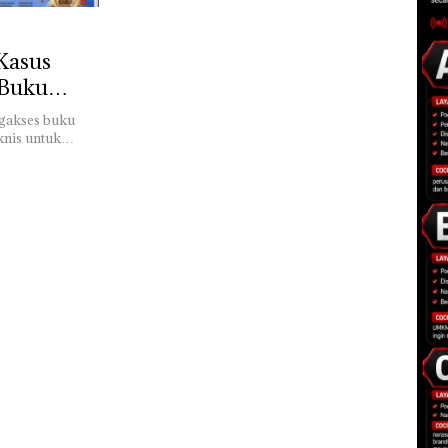
Kasus
 Buku
ngakses buku
eknis untuk…