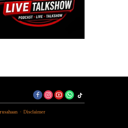
erusahaan
Disclaimer