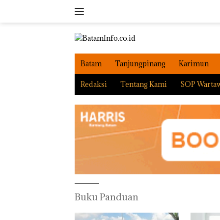
Langsung
ke
konten
Batam
Tanjungpinang
Karimun
Redaksi
Tentang Kami
SOP Warta
Buku Panduan