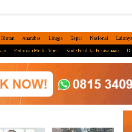
Bintan
Anambas
Lingga
Kepri
Nasional
Lainny
wan
Pedoman Media Siber
Kode Perilaku Perusahaan
Di