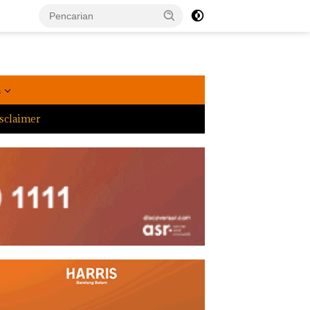
a
sclaimer