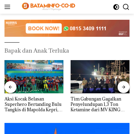
Langsung
ke
konten
Bapak dan Anak Terluka
Aksi Kocak Belasan
Tim Gabungan Gagalkan
Superhero Bertanding Bulu
Penyelundupan 1,3 Ton
Tangkis di Mapolda Kepri,
Ketamine dari MV KING
Sambut HUT RI Ke-81