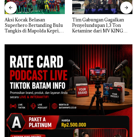
Aksi Kocak Belasan
Tim Gabungan Gagalkan
Superhero Bertanding Bulu
Penyelundupan 1,3 Ton
Tangkis di Mapolda Kepri,
Ketamine dari MV KING
Sambut HUT RI Ke-81