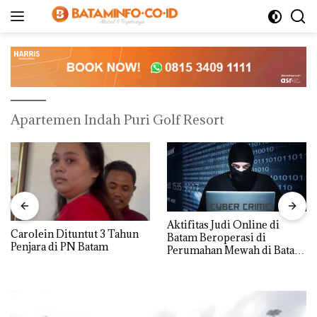
Langsung
ke
konten
Apartemen Indah Puri Golf Resort
Aktifitas Judi Online di
Carolein Dituntut 3 Tahun
Batam Beroperasi di
Penjara di PN Batam
Perumahan Mewah di Batam
Center