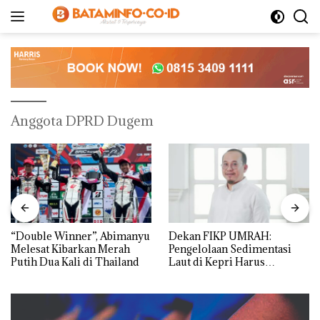
Langsung
ke
konten
Anggota DPRD Dugem
“Double Winner”, Abimanyu
Dekan FIKP UMRAH:
Melesat Kibarkan Merah
Pengelolaan Sedimentasi
Putih Dua Kali di Thailand
Laut di Kepri Harus
Dibuktikan Secara Ilmiah,
Jangan Sampai Bertentangan
dengan Konservasi