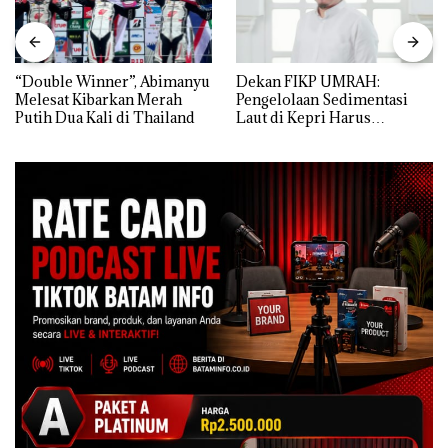
“Double Winner”, Abimanyu
Dekan FIKP UMRAH:
Melesat Kibarkan Merah
Pengelolaan Sedimentasi
Putih Dua Kali di Thailand
Laut di Kepri Harus
Dibuktikan Secara Ilmiah,
Jangan Sampai Bertentangan
dengan Konservasi