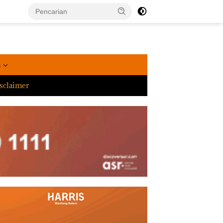
a
sclaimer