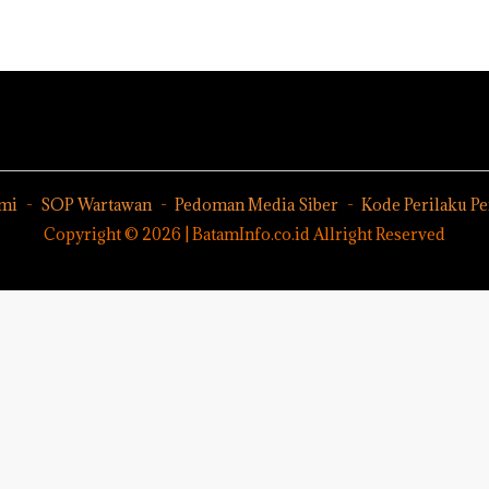
idikan
Merah Putih
sebagai
Nus
Harus
n
Dua Kali di
Tersangka
di G
Dibuktikan
ibawa
Thailand
Korupsi
Mer
Secara
zin:
APBDes,
Bat
Ilmiah,
Negara Rugi
Cen
Jangan
ta
Rp533 Juta
Sampai
uh!
Bertentangan
dengan
Konservasi
mi
SOP Wartawan
Pedoman Media Siber
Kode Perilaku P
Copyright © 2026 | BatamInfo.co.id Allright Reserved