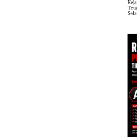
Kem
Kejari Natuna
“Fla
Tetapkan Kades
an
Nusa
Selaut Nonaktif
1,6
Mer
sebagai Tersangka
h
Cen
Korupsi APBDes,
Negara Rugi Rp533
 di
Juta
ah
dupkan