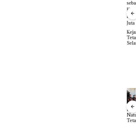
Dekan FIKP UMRAH:
”,
Pengelolaan
sat
Sedimentasi Laut di
 Putih
Ray
Kepri Harus
iland
Kem
Kejari Natuna
Dibuktikan Secara
“Fla
Tetapkan Kades
Ilmiah, Jangan Sampai
Nusa
Selaut Nonaktif
Bertentangan dengan
Mer
sebagai Tersangka
Konservasi
Cen
Korupsi APBDes,
Negara Rugi Rp533
Juta
“Double
Kejari
Ray
Dekan FIKP
Winner”,
Natuna
Sem
UMRAH:
Abimanyu
Tetapkan
Kem
Pengelolaan
Baja
Melesat
Kades Selaut
n d
Sedimentasi
an
Kibarkan
Nonaktif
“Fla
Laut di Kepri