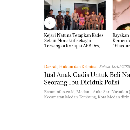
na Tetapkan Kades
Rayakan Semangat
‎Soal Pe
ktif sebagai
Kemerdekaan dengan
McDermo
Korupsi APBDes,
“Flavours of Nusantara” di
Khusus 
 Rp533 Juta
Grand Mercure Batam Centre
Perizina
Daerah
,
Hukum dan Kriminal
Selasa, 12/01/2021
Jual Anak Gadis Untuk Beli Na
Seorang Ibu Diciduk Polisi
Bataminfoo.co.id, Medan – Anita Sari Nasution 
Kecamatan Medan Tembung, Kota Medan dirin