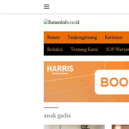
Langsung
ke
konten
Batam
Tanjungpinang
Karimun
Redaksi
Tentang Kami
SOP Warta
anak gadis