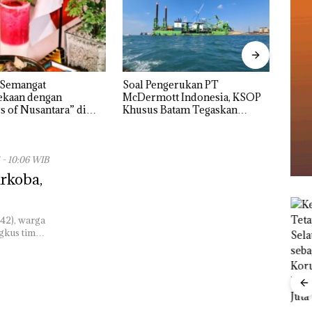
ngerukan PT
Bukan Pidana, Polsek Lubuk
“Dou
tt Indonesia, KSOP
Baja Hentikan Penyelidikan
Mele
Batam Tegaskan
Laporan Anak Dibawa Tanpa
Dua K
n Ada di BP Batam
Izin: Murni Sengketa Hak
Asuh!
 - 10:06 WIB
rkoba,
(42), warga
gkus tim…
Menteri ATR Nusron
Wahid Sorot Skandal
Jual-Beli Kavling Laut
Ray
di Batam