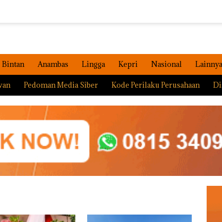
Bintan
Anambas
Lingga
Kepri
Nasional
Lainny
wan
Pedoman Media Siber
Kode Perilaku Perusahaan
Di