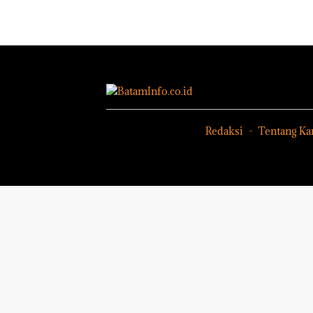
Nusantara”
KSOP
Penyel
di Grand
Khusus
Lapora
Mercure
Batam
Anak D
Batam
Tegaskan
Tanpa I
Centre
Perizinan
Murni
Ada di BP
Sengke
Batam
Hak As
Redaksi
Tentang Ka