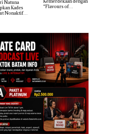
erdekaan dengan
McDermott
Bukan Pidana, Pol
vours of
Indonesia, KSOP
Lubuk Baja Hentik
ntara” di Grand
Khusus Batam
Penyelidikan Lap
cure Batam
Tegaskan Perizinan
Anak Dibawa Tanp
tre
Ada di BP Batam
Izin: Murni Sengke
Hak Asuh!