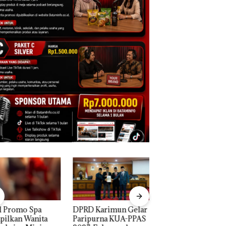
D Karimun Gelar
Proyek Jalan RE
IPK Kota Batam Ka
ipurna KUA-PPAS
Martadinata
Pengusutan Kasus