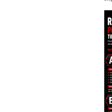
ggota
Ponsel Wartawan
Polisi dan Disparbud
Mas
s
Batam Turun Tangan ‎
Dias
s IIB