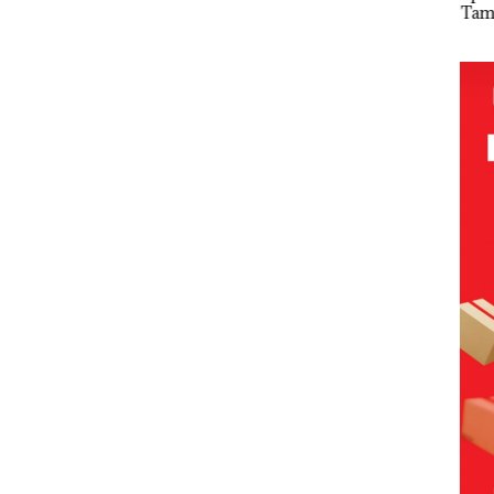
utan
Dengan
Sujapati 17
Tampilkan
Gel
Kasus
Bulan
Wanita
Pari
a di
Narkotika,
Kepemimpin
Berpakaian
KUA
Andi Morena
an,Warga
Minim, Polisi
2027
Resmi Lapor
Natuna
dan
pad
Cari
ke Polda
Keluhkan
Disparbud
Pen
ut
Kepri
Sulit Temui
Batam Turun
SDM
Siapa
Bupati
Tangan ‎
Infr
, da
nya
Per
n E