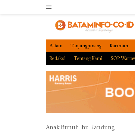
Langsung
ke
konten
Batam
Tanjungpinang
Karimun
Redaksi
Tentang Kami
SOP Warta
Anak Bunuh Ibu Kandung