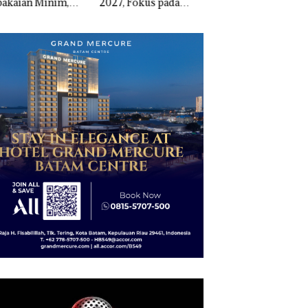
, Fokus pada
Sekupang Dikritik,
Narkoba di Empat
guatan SDM,
Masih Mulus Tapi
Lokasi, Devin:Cari
astruktur, dan
Diaspal
dan Usut tuntas Si
tumbuhan
Aktor Utamanya
nomi