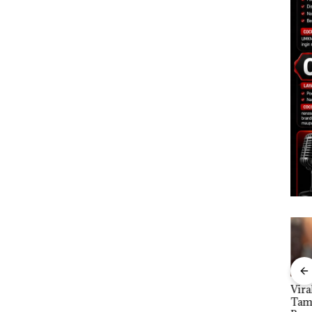
tkan
Dari Mujapati ke
Viral Promo Spa
DPR
Sujapati 17 Bulan
Tampilkan Wanita
Par