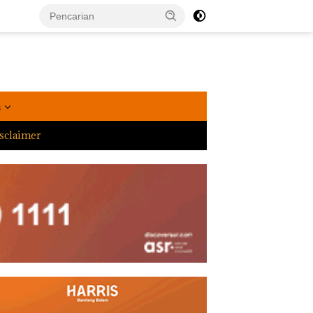
a
sclaimer