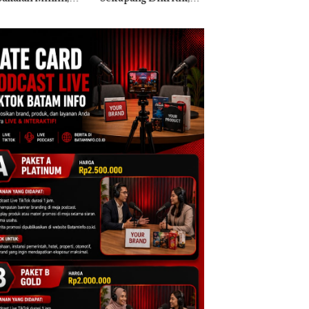
ih Mulus Tapi
Morena Resmi Lapor
a Natuna Keluhka
pal
ke Polda Kepri
Sulit Temui Bupat