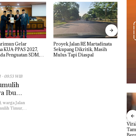
alan RE Martadinata
IPK Kota Batam Kawal
Nama
 Dikritik, Masih
Pengusutan Kasus Narkoba di
Kasu
pi Diaspal
Empat Lokasi, Devin:Cari dan
Resmi
Usut tuntas Siapa Aktor
Utamanya
1 - 09:53 WIB
umulih
a Ibu
), warga Jalan
mulih Timur,…
but
Carolein Parewang
Viral Promo Spa
Proy
‘Disemprot’ Hakim,
Tampilkan Wanita
Mart
erta
Terkait Aksi Rusak
Berpakaian Minim,
Seku