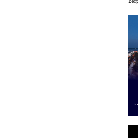
i
Kepemimpinan,Warg
Berpakaian Minim,
2027
Lapor
a Natuna Keluhkan
Polisi dan Disparbud
Pen
Sulit Temui Bupati
Batam Turun Tangan ‎
Infr
Per
Eko