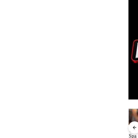
ta
Namanya
Dari
Viral Promo
DP
Kawal
Dikaitkan
Mujapati ke
Spa
Kar