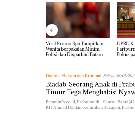
o Spa Tampilkan
DPRD Karimun Gelar
Proyek J
akaian Minim,
Paripurna KUA-PPAS 2027,
Sekupang
Disparbud Batam
Fokus pada Penguatan SDM,
Mulus Ta
n ‎
Infrastruktur, dan
Pertumbuhan Ekonomi
Daerah
,
Hukum dan Kriminal
Selasa, 26/01/202
Biadab, Seorang Anak di Prab
Timur Tega Menghabisi Nyaw
Kandungnya
Bataminfo.co.id, Prabumulih – Samsul Bahri (42
KH Ahmad Dahlan, Kelurahan Sukajadi, Prabu
Lomba Menyam
HUT RI Ke-81
Bersama FPPI S