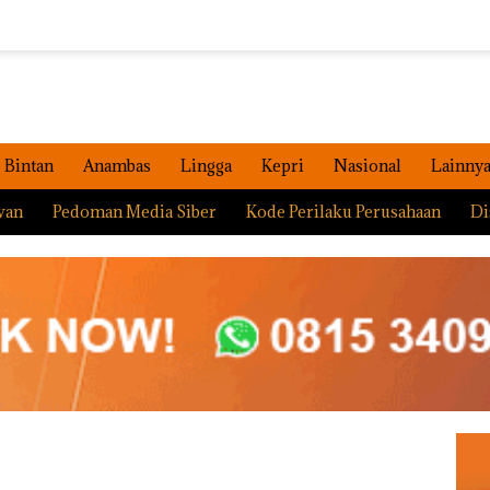
Bintan
Anambas
Lingga
Kepri
Nasional
Lainny
wan
Pedoman Media Siber
Kode Perilaku Perusahaan
Di