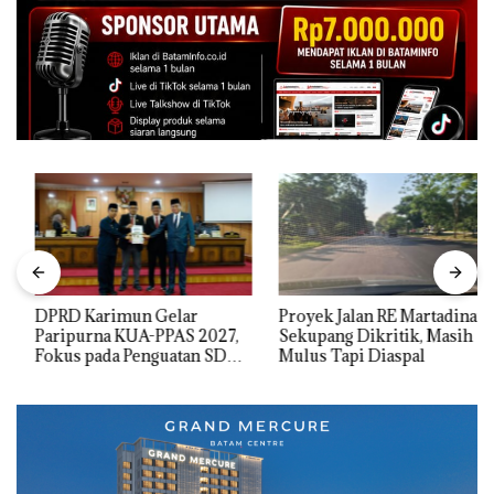
DPRD Karimun Gelar
Proyek Jalan RE Martadinata
Paripurna KUA-PPAS 2027,
Sekupang Dikritik, Masih
Fokus pada Penguatan SDM,
Mulus Tapi Diaspal
Infrastruktur, dan
Pertumbuhan Ekonomi