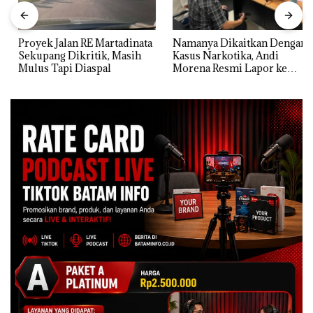
Proyek Jalan RE Martadinata
Namanya Dikaitkan Dengan
Sekupang Dikritik, Masih
Kasus Narkotika, Andi
Mulus Tapi Diaspal
Morena Resmi Lapor ke
Polda Kepri