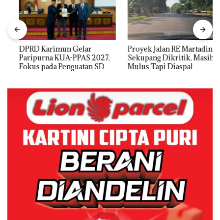
DPRD Karimun Gelar
Proyek Jalan RE Martadinata
Paripurna KUA-PPAS 2027,
Sekupang Dikritik, Masih
Fokus pada Penguatan SDM,
Mulus Tapi Diaspal
Infrastruktur, dan
Pertumbuhan Ekonomi