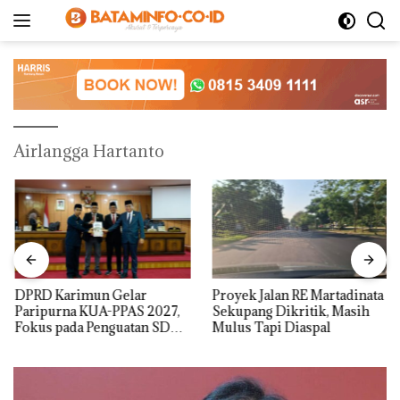
Langsung
ke
konten
Airlangga Hartanto
DPRD Karimun Gelar
Proyek Jalan RE Martadinata
Paripurna KUA-PPAS 2027,
Sekupang Dikritik, Masih
Fokus pada Penguatan SDM,
Mulus Tapi Diaspal
Infrastruktur, dan
Pertumbuhan Ekonomi