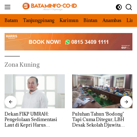
Langsung
ke
konten
Batam
Tanjungpinang
Karimun
Bintan
Anambas
Ling
Zona Kuning
Dekan FIKP UMRAH:
Puluhan Tahun ‘Bodong’
Pengelolaan Sedimentasi
Tapi Cuma Ditegur, LBH
Laut di Kepri Harus
Desak Sekolah Djuwita
Dibuktikan Secara Ilmiah,
Batam Segera Ditutup!
Jangan Sampai Bertentangan