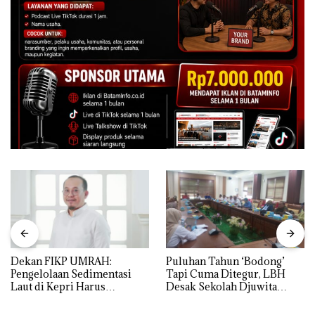
Dekan FIKP UMRAH:
Puluhan Tahun ‘Bodong’
Pengelolaan Sedimentasi
Tapi Cuma Ditegur, LBH
Laut di Kepri Harus
Desak Sekolah Djuwita
Dibuktikan Secara Ilmiah,
Batam Segera Ditutup!
Jangan Sampai Bertentangan