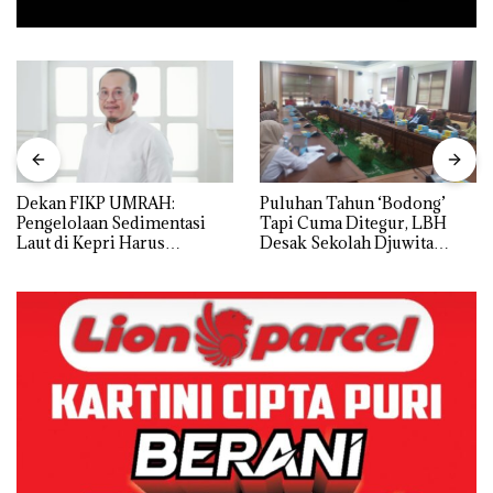
Dekan FIKP UMRAH:
Puluhan Tahun ‘Bodong’
Pengelolaan Sedimentasi
Tapi Cuma Ditegur, LBH
Laut di Kepri Harus
Desak Sekolah Djuwita
Dibuktikan Secara Ilmiah,
Batam Segera Ditutup!
Jangan Sampai Bertentangan
dengan Konservasi