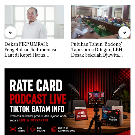
Dekan FIKP UMRAH:
Puluhan Tahun ‘Bodong’
Pengelolaan Sedimentasi
Tapi Cuma Ditegur, LBH
Laut di Kepri Harus
Desak Sekolah Djuwita
Dibuktikan Secara Ilmiah,
Batam Segera Ditutup!
Jangan Sampai Bertentangan
dengan Konservasi