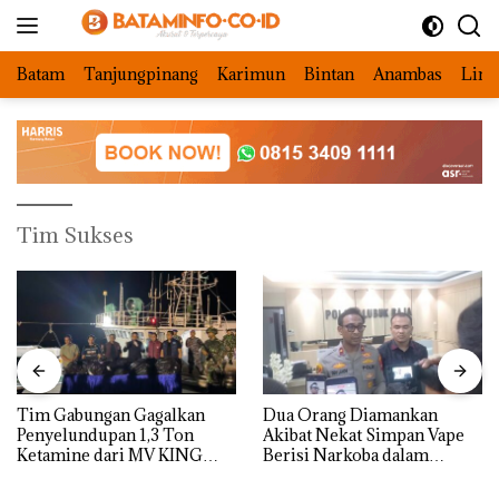
Langsung
ke
konten
Batam
Tanjungpinang
Karimun
Bintan
Anambas
Ling
Tim Sukses
Tim Gabungan Gagalkan
Dua Orang Diamankan
Penyelundupan 1,3 Ton
Akibat Nekat Simpan Vape
Ketamine dari MV KING
Berisi Narkoba dalam
Kulkas, Kapolsek: Diedarkan
dengan Harga 2,5