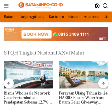
Langsung
ke
konten
Batam
Tanjungpinang
Karimun
Bintan
Anambas
Ling
STQH Tingkat Nasional XXVI Malut
Bisnis Wholesale Network
Perayaan Ulang Tahun ke-24
Catat Pertumbuhan
HARRIS Resort Waterfront
Pendapatan Sebesar 12,7%
Batam Gelar Giveaway
Secara Tahunan
Spesial dan Diskon
Menginap 24%