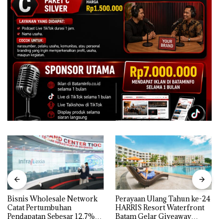
Bisnis Wholesale Network
Perayaan Ulang Tahun ke-24
Catat Pertumbuhan
HARRIS Resort Waterfront
Pendapatan Sebesar 12,7%
Batam Gelar Giveaway