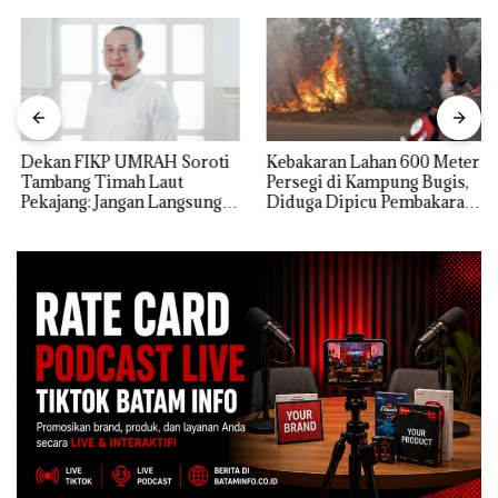
Dekan FIKP UMRAH Soroti
Kebakaran Lahan 600 Meter
Tambang Timah Laut
Persegi di Kampung Bugis,
Pekajang: Jangan Langsung
Diduga Dipicu Pembakaran
Bicara Kerugian, Buktikan
Sampah
Dulu Kerusakan
Lingkungannya