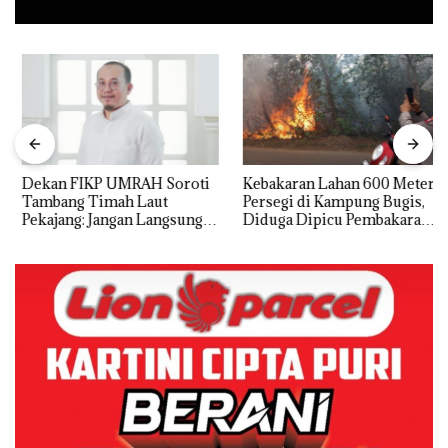
Dekan FIKP UMRAH Soroti
Kebakaran Lahan 600 Meter
Tambang Timah Laut
Persegi di Kampung Bugis,
Pekajang: Jangan Langsung
Diduga Dipicu Pembakaran
Bicara Kerugian, Buktikan
Sampah
Dulu Kerusakan
Lingkungannya