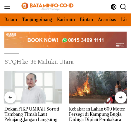
Langsung
ke
konten
Batam
Tanjungpinang
Karimun
Bintan
Anambas
Ling
STQH ke-36 Maluku Utara
Dekan FIKP UMRAH Soroti
Kebakaran Lahan 600 Meter
Tambang Timah Laut
Persegi di Kampung Bugis,
Pekajang: Jangan Langsung
Diduga Dipicu Pembakaran
Bicara Kerugian, Buktikan
Sampah
Dulu Kerusakan