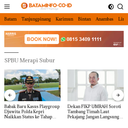
Langsung
ke
konten
Batam
Tanjungpinang
Karimun
Bintan
Anambas
Ling
SPBU Merapi Subur
Babak Baru Kasus Playgroup
Dekan FIKP UMRAH Soroti
Djuwita: Polda Kepri
Tambang Timah Laut
Naikkan Status ke Tahap
Pekajang: Jangan Langsung
Penyidikan!
Bicara Kerugian, Buktikan
Dulu Kerusakan