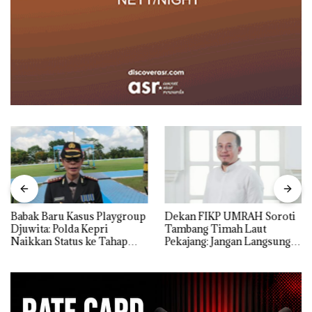
Babak Baru Kasus Playgroup
Dekan FIKP UMRAH Soroti
Djuwita: Polda Kepri
Tambang Timah Laut
Naikkan Status ke Tahap
Pekajang: Jangan Langsung
Penyidikan!
Bicara Kerugian, Buktikan
Dulu Kerusakan
Lingkungannya