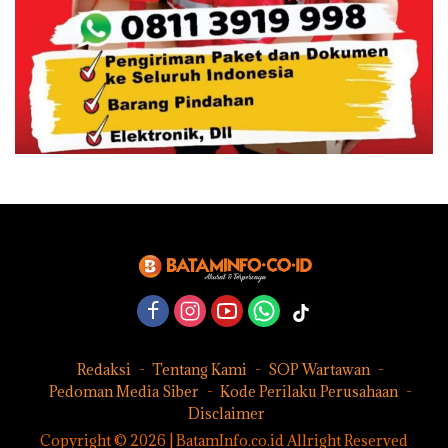
Redaksi
Tentang Kami
SOP Wartawan
Pedoman Media Siber
Kode Perilaku Perusahaan
Disclaimer
Copyright © 2026 | BatamInfo.co.id Allright Reserved