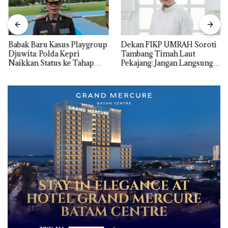
Babak Baru Kasus Playgroup
Dekan FIKP UMRAH Soroti
Djuwita: Polda Kepri
Tambang Timah Laut
Naikkan Status ke Tahap
Pekajang: Jangan Langsung
Penyidikan!
Bicara Kerugian, Buktikan
Dulu Kerusakan
Lingkungannya