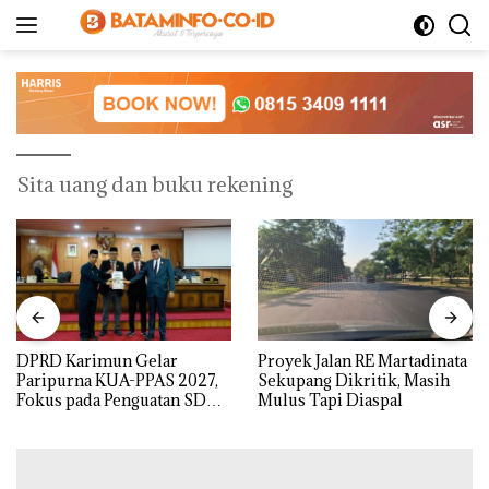
Langsung
ke
konten
Sita uang dan buku rekening
DPRD Karimun Gelar
Proyek Jalan RE Martadinata
Paripurna KUA-PPAS 2027,
Sekupang Dikritik, Masih
Fokus pada Penguatan SDM,
Mulus Tapi Diaspal
Infrastruktur, dan
Pertumbuhan Ekonomi