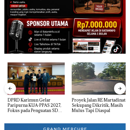
DPRD Karimun Gelar
Proyek Jalan RE Martadinata
Paripurna KUA-PPAS 2027,
Sekupang Dikritik, Masih
Fokus pada Penguatan SDM,
Mulus Tapi Diaspal
Infrastruktur, dan
Pertumbuhan Ekonomi