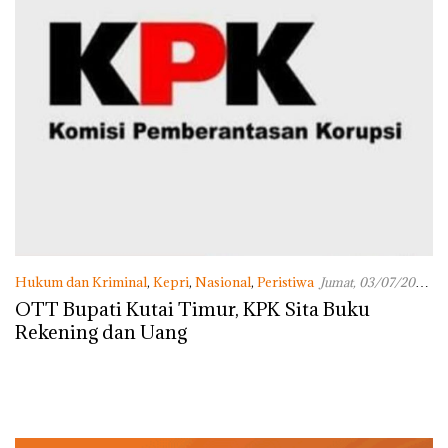
Hukum dan Kriminal
,
Kepri
,
Nasional
,
Peristiwa
Jumat, 03/07/2020
- 09:58 WIB
OTT Bupati Kutai Timur, KPK Sita Buku
Rekening dan Uang