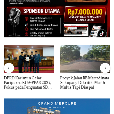
DPRD Karimun Gelar
Proyek Jalan RE Martadinata
Paripurna KUA-PPAS 2027,
Sekupang Dikritik, Masih
Fokus pada Penguatan SDM,
Mulus Tapi Diaspal
Infrastruktur, dan
Pertumbuhan Ekonomi