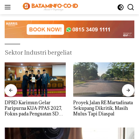
Langsung
ke
konten
Sektor Industri bergeliat
DPRD Karimun Gelar
Proyek Jalan RE Martadinata
Paripurna KUA-PPAS 2027,
Sekupang Dikritik, Masih
Fokus pada Penguatan SDM,
Mulus Tapi Diaspal
Infrastruktur, dan
Pertumbuhan Ekonomi