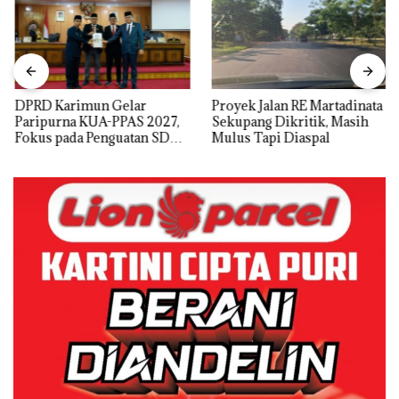
DPRD Karimun Gelar
Proyek Jalan RE Martadinata
Paripurna KUA-PPAS 2027,
Sekupang Dikritik, Masih
Fokus pada Penguatan SDM,
Mulus Tapi Diaspal
Infrastruktur, dan
Pertumbuhan Ekonomi