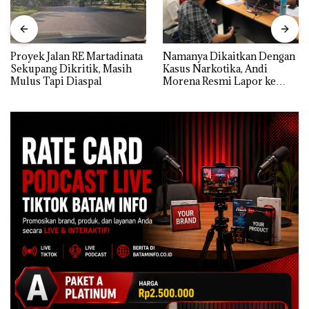
Proyek Jalan RE Martadinata
Namanya Dikaitkan Dengan
Sekupang Dikritik, Masih
Kasus Narkotika, Andi
Mulus Tapi Diaspal
Morena Resmi Lapor ke
Polda Kepri