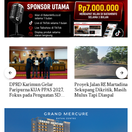
DPRD Karimun Gelar
Proyek Jalan RE Martadinata
Paripurna KUA-PPAS 2027,
Sekupang Dikritik, Masih
Fokus pada Penguatan SDM,
Mulus Tapi Diaspal
Infrastruktur, dan
Pertumbuhan Ekonomi