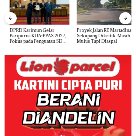
DPRD Karimun Gelar
Proyek Jalan RE Martadinata
Paripurna KUA-PPAS 2027,
Sekupang Dikritik, Masih
Fokus pada Penguatan SDM,
Mulus Tapi Diaspal
Infrastruktur, dan
Pertumbuhan Ekonomi