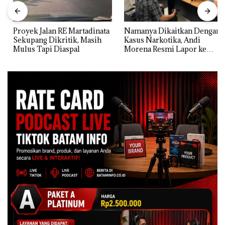
Proyek Jalan RE Martadinata
Namanya Dikaitkan Dengan
Sekupang Dikritik, Masih
Kasus Narkotika, Andi
Mulus Tapi Diaspal
Morena Resmi Lapor ke
Polda Kepri