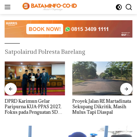
Langsung
ke
konten
Satpolairud Polresta Barelang
DPRD Karimun Gelar
Proyek Jalan RE Martadinata
Paripurna KUA-PPAS 2027,
Sekupang Dikritik, Masih
Fokus pada Penguatan SDM,
Mulus Tapi Diaspal
Infrastruktur, dan
Pertumbuhan Ekonomi