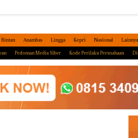
Bintan
Anambas
Lingga
Kepri
Nasional
Lainny
wan
Pedoman Media Siber
Kode Perilaku Perusahaan
Di