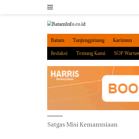
Langsung
ke
konten
Batam
Tanjungpinang
Karimun
Redaksi
Tentang Kami
SOP Warta
Satgas Misi Kemanusiaan