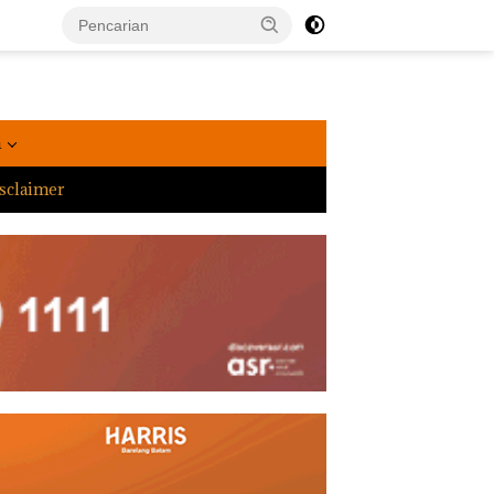
a
sclaimer