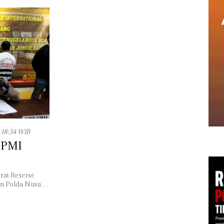
 18:34 WIB
r PMI
rat Reserse
an Polda Nusa…