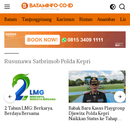
Langsung
ke
konten
Batam
Tanjungpinang
Karimun
Bintan
Anambas
Ling
Rusunawa Satbrimob Polda Kepri
2 Tahun LMG: Berkarya,
Babak Baru Kasus Playgroup
Berdaya Bersama
Djuwita: Polda Kepri
Naikkan Status ke Tahap
Penyidikan!