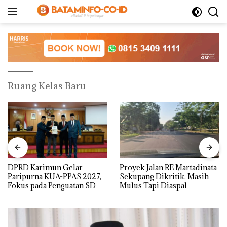
Langsung
ke
konten
Ruang Kelas Baru
DPRD Karimun Gelar
Proyek Jalan RE Martadinata
Paripurna KUA-PPAS 2027,
Sekupang Dikritik, Masih
Fokus pada Penguatan SDM,
Mulus Tapi Diaspal
Infrastruktur, dan
Pertumbuhan Ekonomi