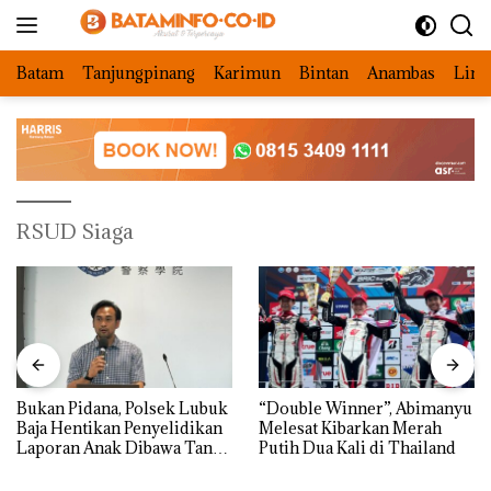
Langsung
ke
konten
Batam
Tanjungpinang
Karimun
Bintan
Anambas
Ling
RSUD Siaga
Bukan Pidana, Polsek Lubuk
“Double Winner”, Abimanyu
Baja Hentikan Penyelidikan
Melesat Kibarkan Merah
Laporan Anak Dibawa Tanpa
Putih Dua Kali di Thailand
Izin: Murni Sengketa Hak
Asuh!