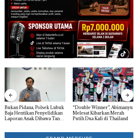
Bukan Pidana, Polsek Lubuk
“Double Winner”, Abimanyu
Baja Hentikan Penyelidikan
Melesat Kibarkan Merah
Laporan Anak Dibawa Tanpa
Putih Dua Kali di Thailand
Izin: Murni Sengketa Hak
Asuh!