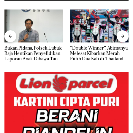
Bukan Pidana, Polsek Lubuk
“Double Winner”, Abimanyu
Baja Hentikan Penyelidikan
Melesat Kibarkan Merah
Laporan Anak Dibawa Tanpa
Putih Dua Kali di Thailand
Izin: Murni Sengketa Hak
Asuh!