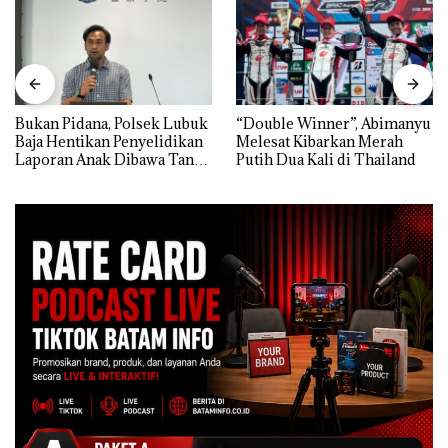
Bukan Pidana, Polsek Lubuk
“Double Winner”, Abimanyu
Baja Hentikan Penyelidikan
Melesat Kibarkan Merah
Laporan Anak Dibawa Tanpa
Putih Dua Kali di Thailand
Izin: Murni Sengketa Hak
Asuh!