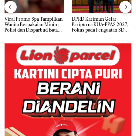
Viral Promo Spa Tampilkan
DPRD Karimun Gelar
Wanita Berpakaian Minim,
Paripurna KUA-PPAS 2027,
Polisi dan Disparbud Batam
Fokus pada Penguatan SDM,
Turun Tangan ‎
Infrastruktur, dan
Pertumbuhan Ekonomi