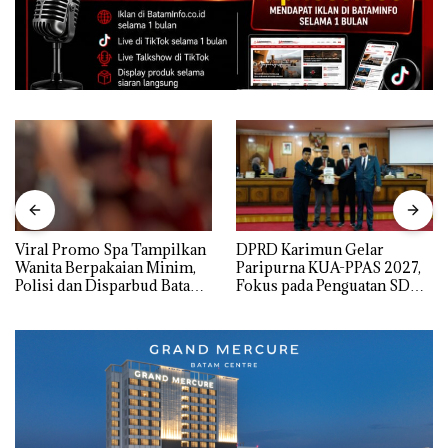
Viral Promo Spa Tampilkan
DPRD Karimun Gelar
Wanita Berpakaian Minim,
Paripurna KUA-PPAS 2027,
Polisi dan Disparbud Batam
Fokus pada Penguatan SDM,
Turun Tangan ‎
Infrastruktur, dan
Pertumbuhan Ekonomi