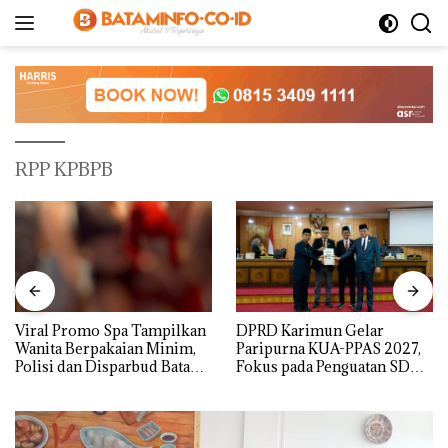
Langsung
ke
konten
RPP KPBPB
Viral Promo Spa Tampilkan
DPRD Karimun Gelar
Wanita Berpakaian Minim,
Paripurna KUA-PPAS 2027,
Polisi dan Disparbud Batam
Fokus pada Penguatan SDM,
Turun Tangan ‎
Infrastruktur, dan
Pertumbuhan Ekonomi