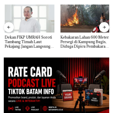
Dekan FIKP UMRAH Soroti
Kebakaran Lahan 600 Meter
Tambang Timah Laut
Persegi di Kampung Bugis,
Pekajang: Jangan Langsung
Diduga Dipicu Pembakaran
Bicara Kerugian, Buktikan
Sampah
Dulu Kerusakan
Lingkungannya