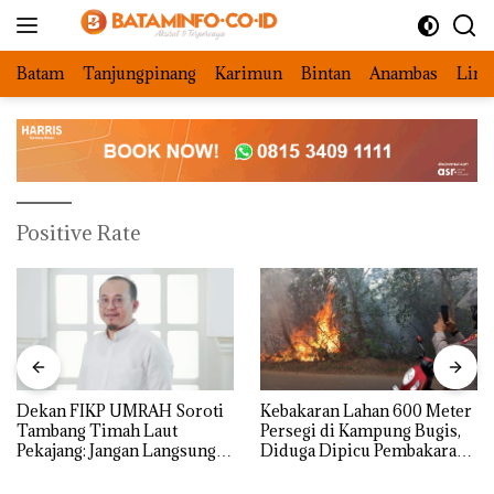
Langsung
ke
konten
Batam
Tanjungpinang
Karimun
Bintan
Anambas
Ling
Positive Rate
Dekan FIKP UMRAH Soroti
Kebakaran Lahan 600 Meter
Tambang Timah Laut
Persegi di Kampung Bugis,
Pekajang: Jangan Langsung
Diduga Dipicu Pembakaran
Bicara Kerugian, Buktikan
Sampah
Dulu Kerusakan