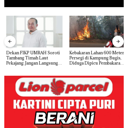
Dekan FIKP UMRAH Soroti
Kebakaran Lahan 600 Meter
Tambang Timah Laut
Persegi di Kampung Bugis,
Pekajang: Jangan Langsung
Diduga Dipicu Pembakaran
Bicara Kerugian, Buktikan
Sampah
Dulu Kerusakan
Lingkungannya