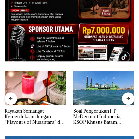
Rayakan Semangat
‎Soal Pengerukan PT
Kemerdekaan dengan
McDermott Indonesia,
“Flavours of Nusantara” di
KSOP Khusus Batam
Grand Mercure Batam
Tegaskan Perizinan Ada di
Centre
BP Batam