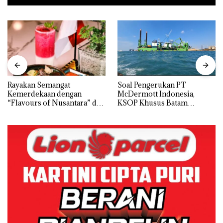
Rayakan Semangat
‎Soal Pengerukan PT
Kemerdekaan dengan
McDermott Indonesia,
“Flavours of Nusantara” di
KSOP Khusus Batam
Grand Mercure Batam
Tegaskan Perizinan Ada di
Centre
BP Batam