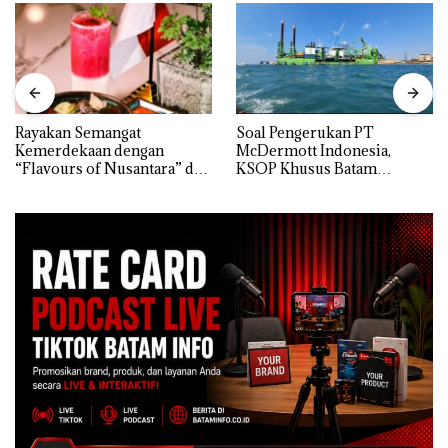
Rayakan Semangat
‎Soal Pengerukan PT
Kemerdekaan dengan
McDermott Indonesia,
“Flavours of Nusantara” di
KSOP Khusus Batam
Grand Mercure Batam
Tegaskan Perizinan Ada di
Centre
BP Batam