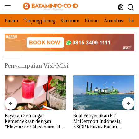
Langsung
ke
konten
Batam
Tanjungpinang
Karimun
Bintan
Anambas
Ling
Penyampaian Visi-Misi
Rayakan Semangat
‎Soal Pengerukan PT
Kemerdekaan dengan
McDermott Indonesia,
“Flavours of Nusantara” di
KSOP Khusus Batam
Grand Mercure Batam
Tegaskan Perizinan Ada di
Centre
BP Batam