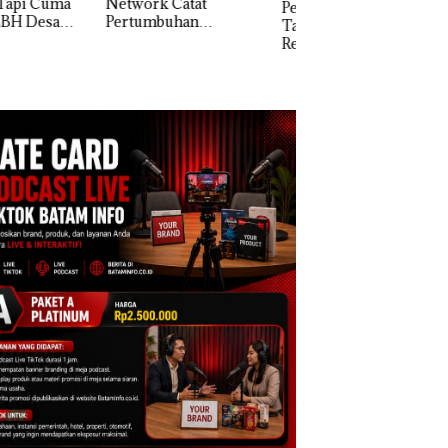
work Catat
Perayaan Ulang
tumbuhan
Tahun ke-24 HARRIS
apatan Sebesar
Resort Waterfront
% Secara
Batam Gelar
unan
Giveaway Spesial dan
Diskon Menginap
24%