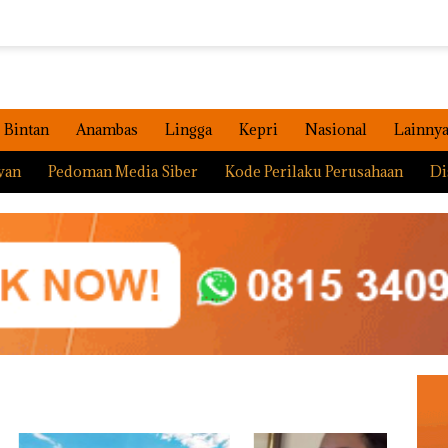
Bintan
Anambas
Lingga
Kepri
Nasional
Lainny
wan
Pedoman Media Siber
Kode Perilaku Perusahaan
Di