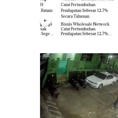
un ‘Bodong’ Tapi
Bisnis Wholesale Network
ur, LBH Desak
Catat Pertumbuhan
Perayaan
wita Batam Segera
Pendapatan Sebesar 12,7%
HARRIS 
Secara Tahunan
Batam Ge
dan Dis
Macet Parah, Mo
Terobos Trotoa
Kawasan Tiban