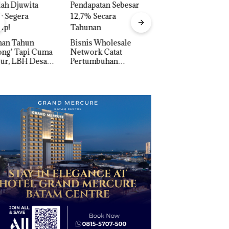
Carolein Dituntut 
Tahun Penjara di 
Batam
is Wholesale
work Catat
Perayaan Ulang
tumbuhan
Tahun ke-24 HARRIS
apatan Sebesar
Resort Waterfront
% Secara
Batam Gelar
unan
Giveaway Spesial dan
Diskon Menginap
24%