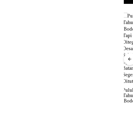
in
t 3
 di PN
Aktifitas Judi
Proyek
Bisn
Online di
Dredging PT
Who
Batam
Mc Dermott
Net
Puluhan
Beroperasi
Disorot, Izin
Cata
Tahun
di
PKKPRL
Per
‘Bodong’
Perumahan
Hingga Izin
n Pe
Tapi Cuma
Mewah di
Lingkungan
Seb
Ditegur, LBH
Batam
Dipertanyak
12,7
Desak
Center
an
Tah
Sekolah
Djuwita
Batam