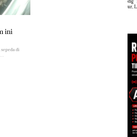
‘Bodong’ Tapi Cuma
Net
Ditegur, LBH Desak
Per
Akselerasi
Sekolah Djuwita
Pend
Transformasi TLKM
Batam Segera
12,7
30: Pendapatan,
Ditutup!
Tah
EBITDA, dan Laba
m ini
Bersih Normalisasi
Telkom Tumbuh Kuat
di Paruh Pertama
2026
 sepeda di
,…