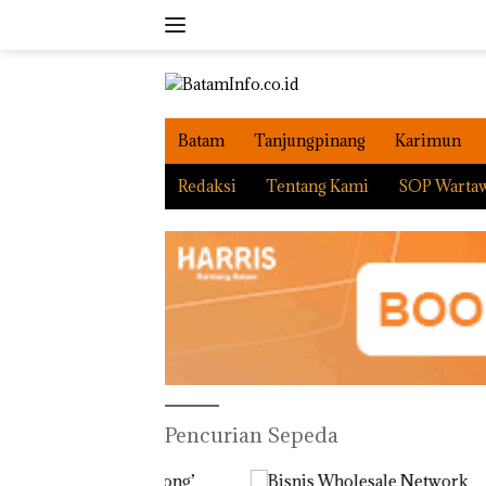
Langsung
ke
konten
Batam
Tanjungpinang
Karimun
Redaksi
Tentang Kami
SOP Warta
Pencurian Sepeda