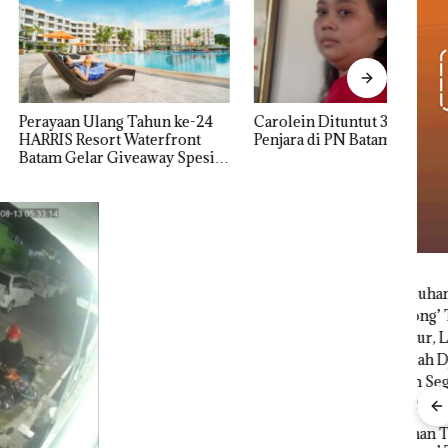
Aktif
Bero
 Ulang Tahun ke-24
Carolein Dituntut 3 Tahun
Mewa
Resort Waterfront
Penjara di PN Batam
lar Giveaway Spesial
kon Menginap 24%
bil
r di
Puluhan Tahun
Bisn