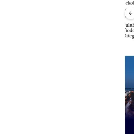
nline
Proyek Dredging PT
erasi
Mc Dermott Disorot,
Mewah
Izin PKKPRL Hingga
r
Puluhan Tahun
Bisn
Izin Lingkungan
‘Bodong’ Tapi Cuma
Net
Dipertanyakan
Ditegur, LBH Desak
Per
Sekolah Djuwita
Pend
Batam Segera
12,7
Ditutup!
Tah