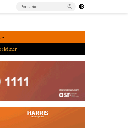
a
sclaimer