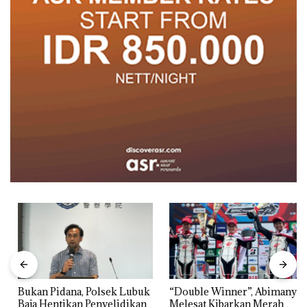
Bukan Pidana, Polsek Lubuk
“Double Winner”, Abimanyu
Baja Hentikan Penyelidikan
Melesat Kibarkan Merah