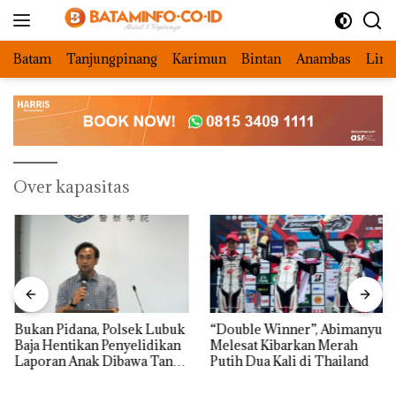
Langsung
ke
konten
Batam
Tanjungpinang
Karimun
Bintan
Anambas
Ling
Over kapasitas
Bukan Pidana, Polsek Lubuk
“Double Winner”, Abimanyu
Baja Hentikan Penyelidikan
Melesat Kibarkan Merah
Laporan Anak Dibawa Tanpa
Putih Dua Kali di Thailand
Izin: Murni Sengketa Hak
Asuh!