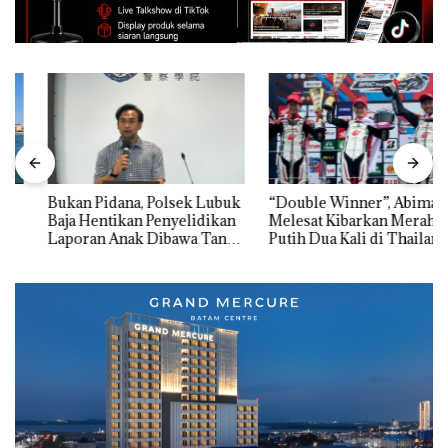
Bukan Pidana, Polsek Lubuk
“Double Winner”, Abimanyu
Baja Hentikan Penyelidikan
Melesat Kibarkan Merah
Laporan Anak Dibawa Tanpa
Putih Dua Kali di Thailand
Izin: Murni Sengketa Hak
Asuh!