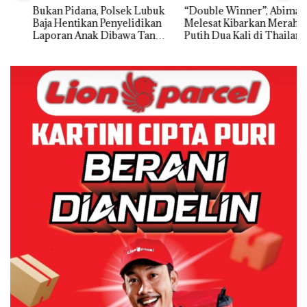
Bukan Pidana, Polsek Lubuk
“Double Winner”, Abimanyu
Baja Hentikan Penyelidikan
Melesat Kibarkan Merah
Laporan Anak Dibawa Tanpa
Putih Dua Kali di Thailand
Izin: Murni Sengketa Hak
Asuh!