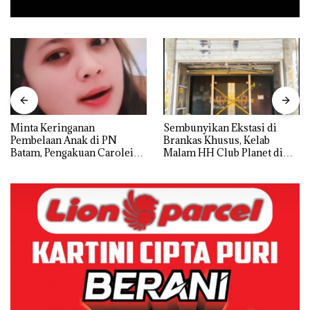
Minta Keringanan
Sembunyikan Ekstasi di
Pembelaan Anak di PN
Brankas Khusus, Kelab
Batam, Pengakuan Carolein
Malam HH Club Planet di
Parewang di TikTok Justru
Batam Digerebek Bareskrim
Jadi Sorotan
Polri