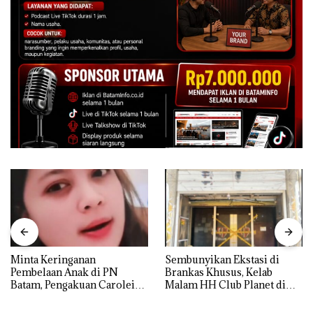
Minta Keringanan
Sembunyikan Ekstasi di
Pembelaan Anak di PN
Brankas Khusus, Kelab
Batam, Pengakuan Carolein
Malam HH Club Planet di
Parewang di TikTok Justru
Batam Digerebek Bareskrim
Jadi Sorotan
Polri