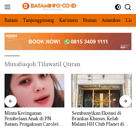
Langsung
ke
konten
Batam
Tanjungpinang
Karimun
Bintan
Anambas
Ling
Musabaqoh Tilawatil Quran
Minta Keringanan
Sembunyikan Ekstasi di
Pembelaan Anak di PN
Brankas Khusus, Kelab
Batam, Pengakuan Carolein
Malam HH Club Planet di
Parewang di TikTok Justru
Batam Digerebek Bareskrim
Jadi Sorotan
Polri