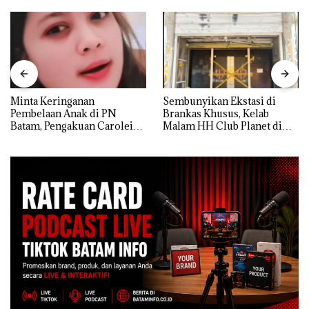
Minta Keringanan
Sembunyikan Ekstasi di
Pembelaan Anak di PN
Brankas Khusus, Kelab
Batam, Pengakuan Carolein
Malam HH Club Planet di
Parewang di TikTok Justru
Batam Digerebek Bareskrim
Jadi Sorotan
Polri