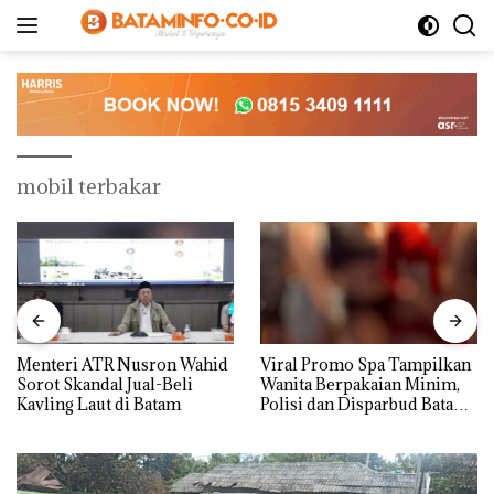
Langsung
ke
konten
mobil terbakar
Menteri ATR Nusron Wahid
Viral Promo Spa Tampilkan
Sorot Skandal Jual-Beli
Wanita Berpakaian Minim,
Kavling Laut di Batam
Polisi dan Disparbud Batam
Turun Tangan ‎