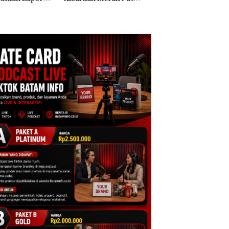
Kali di Thailand
Kepri Harus
Sekolah Djuwita
Dibuktikan Secara
Batam Segera
Ilmiah, Jangan Sampai
Ditutup!
Bertentangan dengan
Konservasi