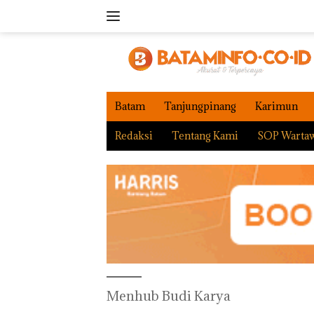
Langsung
ke
konten
Batam
Tanjungpinang
Karimun
Redaksi
Tentang Kami
SOP Warta
Menhub Budi Karya