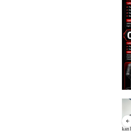
le
Perayaan Ulang
Bukan Pidana, Polsek
“Dou