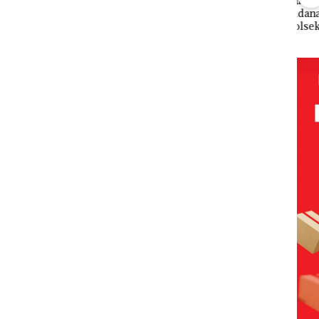
n
Bisnis
Perayaan
Bukan
“Do
Wholesale
Ulang Tahun
Pidana,
Winn
g’
Network
ke-24
Polsek
Abi
uma
Catat
HARRIS
Lubuk Baja
Mel
r, LBH
Pertumbuha
Resort
Hentikan
Kib
n Pendapatan
Waterfront
Penyelidikan
Mer
h
Sebesar
Batam Gelar
Laporan
Dua 
a
12,7% Secara
Giveaway
Anak Dibawa
Tha
Tahunan
Spesial dan
Tanpa Izin:
Diskon
Murni
!
Menginap
Sengketa
24%
Hak Asuh!