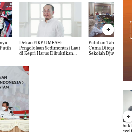
IKP UMRAH:
Puluhan Tahun ‘Bodong’ Tapi
Bisn
aan Sedimentasi Laut
Cuma Ditegur, LBH Desak
Cata
 Harus Dibuktikan
Sekolah Djuwita Batam Segera
Pend
lmiah, Jangan Sampai
Ditutup!
Seca
angan dengan
asi
Proyek Jalan RE
Bukan Pidana, Polsek
“Dou
Martadinata
Lubuk Baja Hentikan
Abi
a
Sekupang Dikritik,
Penyelidikan Laporan
Kiba