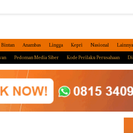
Bintan
Anambas
Lingga
Kepri
Nasional
Lainny
wan
Pedoman Media Siber
Kode Perilaku Perusahaan
Di