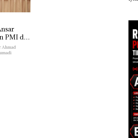
ita
Masih Mulus Tapi
Anak Dibawa Tanpa
Dua 
im,
Diaspal
Izin: Murni Sengketa
arbud
Hak Asuh!
ngan ‎
Ansar
n PMI di
ar Ahmad
Sumadi