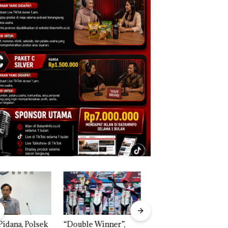
ble Winner”,
Dekan FIKP UMRAH:
Puluhan Tahun