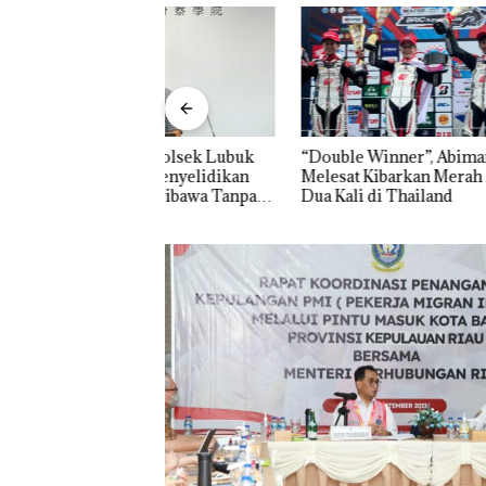
a, Polsek Lubuk
“Double Winner”, Abimanyu
Dekan F
an Penyelidikan
Melesat Kibarkan Merah Putih
Pengelol
ak Dibawa Tanpa
Dua Kali di Thailand
di Kepri
 Sengketa Hak
Secara I
Bertent
Konserv
Viral Promo Sp