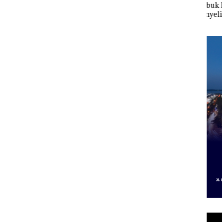
Tahun ke-24 HARRIS
Lubuk Baja Hentikan
Abi
Resort Waterfront
Penyelidikan Laporan
Kiba
esar
Batam Gelar
Anak Dibawa Tanpa
Dua 
Giveaway Spesial dan
Izin: Murni Sengketa
Diskon Menginap
Hak Asuh!
24%