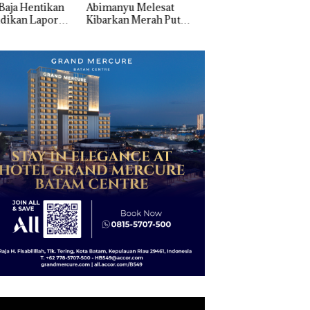
manyu Melesat
Pengelolaan
‘Bodong’ Tapi Cu
rkan Merah Putih
Sedimentasi Laut di
Ditegur, LBH Des
Kali di Thailand
Kepri Harus
Sekolah Djuwita
Dibuktikan Secara
Batam Segera
Ilmiah, Jangan Sampai
Ditutup!
Bertentangan dengan
Konservasi