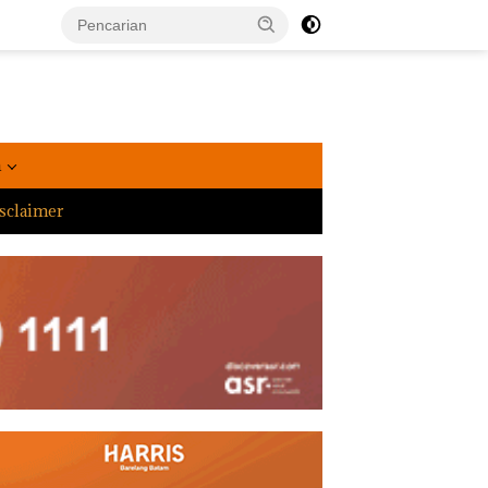
a
sclaimer