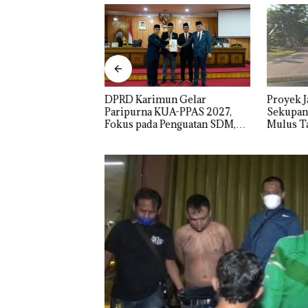
o Spa Tampilkan
DPRD Karimun Gelar
Proyek J
akaian Minim,
Paripurna KUA-PPAS 2027,
Sekupang
Disparbud Batam
Fokus pada Penguatan SDM,
Mulus Ta
n ‎
Infrastruktur, dan
Pertumbuhan Ekonomi