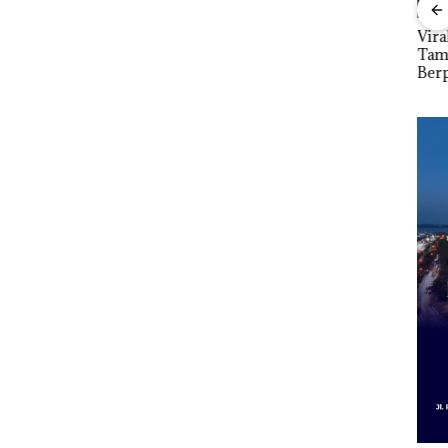
tkan
Dari Mujapati ke
Viral Promo Spa
DPR
Sujapati 17 Bulan
Tampilkan Wanita
Par
i
Kepemimpinan,Warg
Berpakaian Minim,
2027
Lapor
a Natuna Keluhkan
Polisi dan Disparbud
Pen
Sulit Temui Bupati
Batam Turun Tangan ‎
Infr
Per
Eko