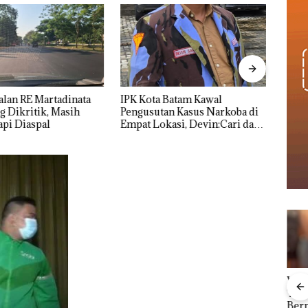
alan RE Martadinata
IPK Kota Batam Kawal
Nama
 Dikritik, Masih
Pengusutan Kasus Narkoba di
Kasu
pi Diaspal
Empat Lokasi, Devin:Cari dan
Resmi
Usut tuntas Siapa Aktor
Utamanya
Viral Promo Spa
Proy
Carolein Parewang
Tampilkan Wanita
Mart
‘Disemprot’ Hakim,
Berpakaian Minim,
Seku
Terkait Aksi Rusak