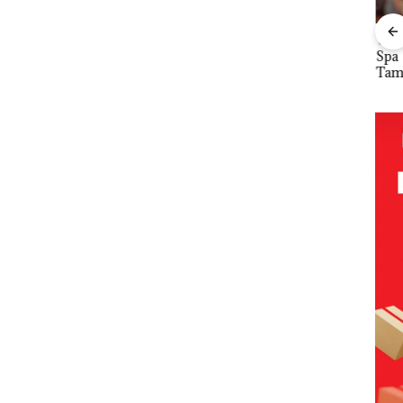
ta
Namanya
Dari
Viral Promo
DP
Kawal
Dikaitkan
Mujapati ke
Spa
Kar
utan
Dengan
Sujapati 17
Tampilkan
Gel
Kasus
Bulan
Wanita
Pari
a di
Narkotika,
Kepemimpin
Berpakaian
KUA
Andi Morena
an,Warga
Minim, Polisi
2027
Resmi Lapor
Natuna
dan
pad
Cari
ke Polda
Keluhkan
Disparbud
Pen
ut
Kepri
Sulit Temui
Batam Turun
SDM
Siapa
Bupati
Tangan ‎
Infr
, da
nya
Per
n E