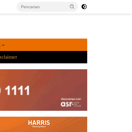
a
sclaimer