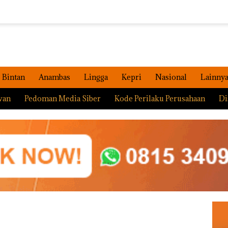
Bintan
Anambas
Lingga
Kepri
Nasional
Lainny
wan
Pedoman Media Siber
Kode Perilaku Perusahaan
Di