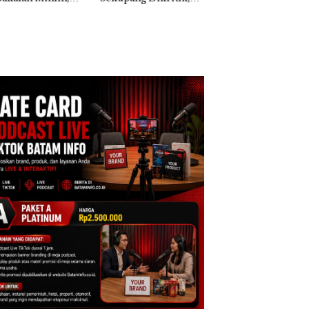
ih Mulus Tapi
Morena Resmi Lapor
a Natuna Keluhka
pal
ke Polda Kepri
Sulit Temui Bupat