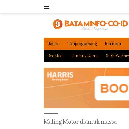
Langsung
ke
konten
Batam
Tanjungpinang
Karimun
Redaksi
Tentang Kami
SOP Warta
Maling Motor diamuk massa