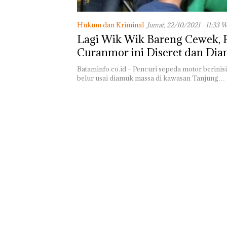
Lomba Menyam
HUT RI Ke-81
Hukum dan Kriminal
Jumat, 22/10/2021 - 11:33 
Bersama FPPI S
Lagi Wik Wik Bareng Cewek, 
Turut Hadir An
Curanmor ini Diseret dan Di
DPD RI di Lapa
Perempuan Kela
Massa
Bataminfo.co.id – Pencuri sepeda motor berinis
Batam
belur usai diamuk massa di kawasan Tanjung…