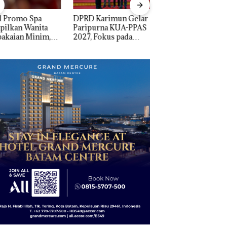
D Karimun Gelar
Proyek Jalan RE
IPK Kota Batam Ka
ipurna KUA-PPAS
Martadinata
Pengusutan Kasus
, Fokus pada
Sekupang Dikritik,
Narkoba di Empat
guatan SDM,
Masih Mulus Tapi
Lokasi, Devin:Cari
astruktur, dan
Diaspal
dan Usut tuntas Si
tumbuhan
Aktor Utamanya
nomi