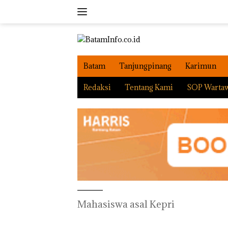
Langsung
ke
konten
Batam
Tanjungpinang
Karimun
Redaksi
Tentang Kami
SOP Warta
Mahasiswa asal Kepri