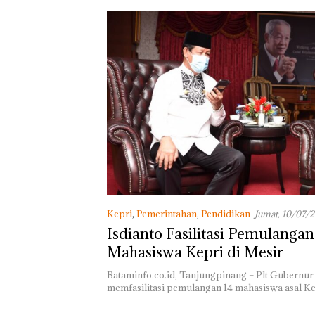
Kepri
,
Pemerintahan
,
Pendidikan
Jumat, 10/07/2
Isdianto Fasilitasi Pemulangan
Mahasiswa Kepri di Mesir
Bataminfo.co.id, Tanjungpinang – Plt Gubernur 
memfasilitasi pemulangan 14 mahasiswa asal K