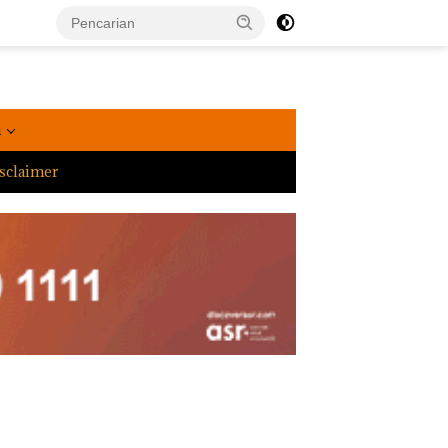
a
sclaimer