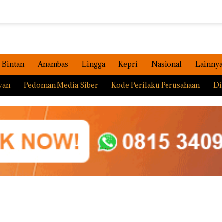
Bintan
Anambas
Lingga
Kepri
Nasional
Lainny
wan
Pedoman Media Siber
Kode Perilaku Perusahaan
Di