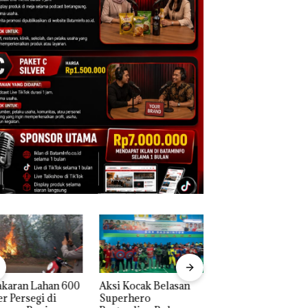
 Kocak Belasan
Tim Gabungan
Dua Orang
erhero
Gagalkan
Diamankan Akibat