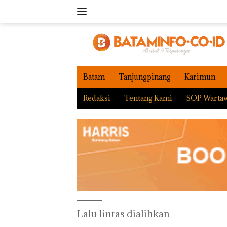
Langsung
ke
konten
Batam
Tanjungpinang
Karimun
Redaksi
Tentang Kami
SOP Warta
Lalu lintas dialihkan