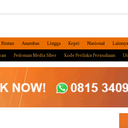
Bintan
Anambas
Lingga
Kepri
Nasional
Lainny
wan
Pedoman Media Siber
Kode Perilaku Perusahaan
Di