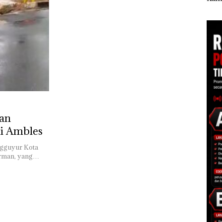
esar
Batam Gelar
Diduga Dipicu
Tang
Giveaway Spesial dan
Pembakaran Sampah
Kep
Diskon Menginap
RI K
24%
lan
i Ambles
ngguyur Kota
irman, yang…