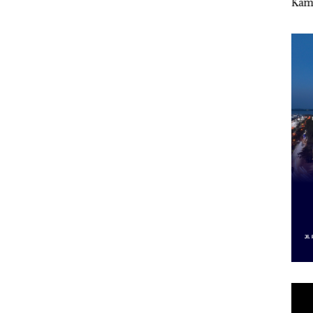
f
“Flavours of
Kampung Bugis,
Bert
gka
Nusantara” di Grand
Diduga Dipicu
Tang
s,
Mercure Batam
Pembakaran Sampah
Kep
533
Centre
RI K