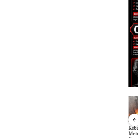
Rayakan Semangat
Kebakaran Lahan 600
Aksi
Kemerdekaan dengan
Meter Persegi di
Sup