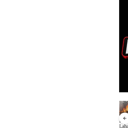
ang
Kejari
Rayakan
Kebakaran
Aksi
nkan
Natuna
Semangat
Lahan 600
Bela