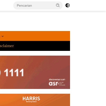
a
sclaimer