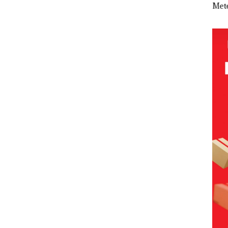
 Nekat
Tetapkan
Kemerdekaa
Meter
Sup
 Vape
Kades Selaut
n dengan
Persegi di
Ber
Nonaktif
“Flavours of
Kampung
Bulu
ba
sebagai
Nusantara”
Bugis,
di 
Tersangka
di Grand
Diduga
Kepr
Korupsi
Mercure
Dipicu
Sam
ek:
APBDes,
Batam
Pembakaran
RI K
kan
Negara Rugi
Centre
Sampah
Rp533 Juta
,5