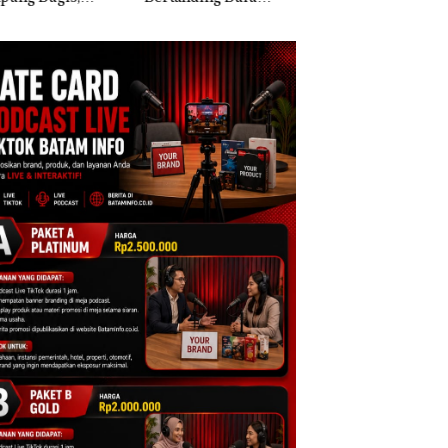
kis di Mapolda
Ton Ketamine dari
Berisi Narkoba da
ri, Sambut HUT
MV KING SUN di
Kulkas, Kapolsek:
e-81
Diedarkan dengan
Harga 2,5