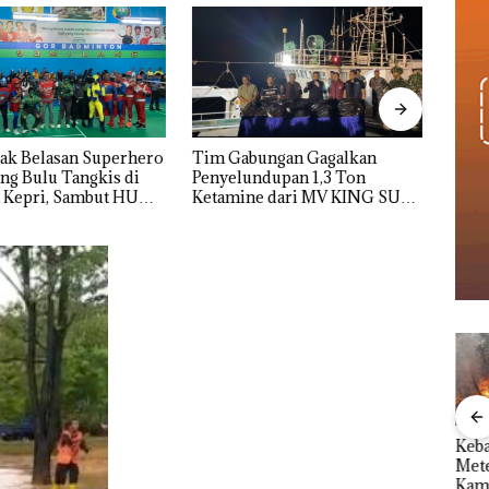
 Gagalkan
Dua Orang Diamankan Akibat
Kejar
ndupan 1,3 Ton
Nekat Simpan Vape Berisi
Selau
e dari MV KING SUN
Narkoba dalam Kulkas,
Ters
Kapolsek: Diedarkan dengan
Negar
Harga 2,5
le
Perayaan Ulang
Kebakaran Lahan 600
Aksi
Tahun ke-24 HARRIS
Meter Persegi di
Sup
Resort Waterfront
Kampung Bugis,
Bert