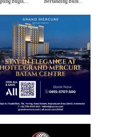
anding Bulu
Penyelundupan 1,3
Nekat Simpan Vap
kis di Mapolda
Ton Ketamine dari
Berisi Narkoba da
ri, Sambut HUT
MV KING SUN di
Kulkas, Kapolsek:
e-81
Diedarkan dengan
Harga 2,5