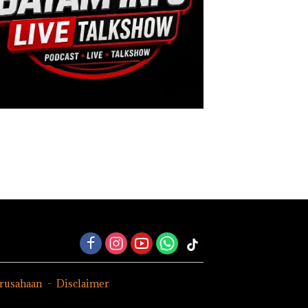
erusahaan
Disclaimer