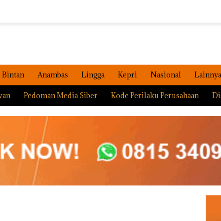
Bintan
Anambas
Lingga
Kepri
Nasional
Lainny
wan
Pedoman Media Siber
Kode Perilaku Perusahaan
Di