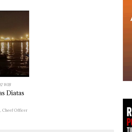
02 WIB
as Diatas
, Cheef Officer