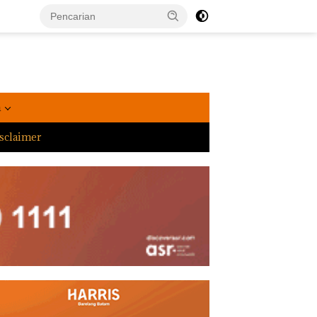
a
sclaimer