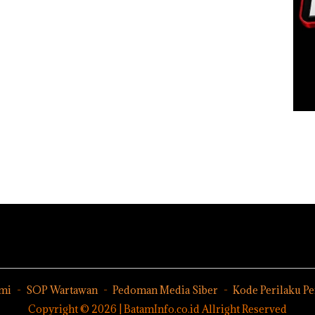
mi
SOP Wartawan
Pedoman Media Siber
Kode Perilaku P
Copyright © 2026 | BatamInfo.co.id Allright Reserved