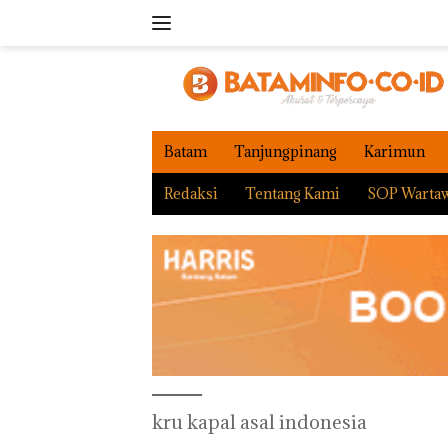
Langsung
ke
konten
Batam
Tanjungpinang
Karimun
Redaksi
Tentang Kami
SOP Warta
kru kapal asal indonesia