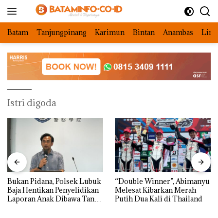
Langsung
ke
konten
Batam
Tanjungpinang
Karimun
Bintan
Anambas
Ling
Istri digoda
Bukan Pidana, Polsek Lubuk
“Double Winner”, Abimanyu
Baja Hentikan Penyelidikan
Melesat Kibarkan Merah
Laporan Anak Dibawa Tanpa
Putih Dua Kali di Thailand
Izin: Murni Sengketa Hak
Asuh!