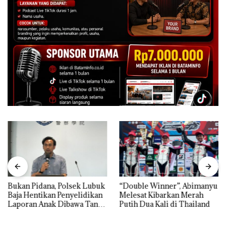
Bukan Pidana, Polsek Lubuk
“Double Winner”, Abimanyu
Baja Hentikan Penyelidikan
Melesat Kibarkan Merah
Laporan Anak Dibawa Tanpa
Putih Dua Kali di Thailand
Izin: Murni Sengketa Hak
Asuh!