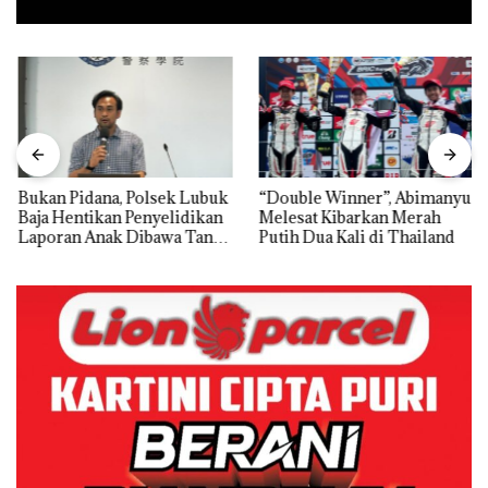
Bukan Pidana, Polsek Lubuk
“Double Winner”, Abimanyu
Baja Hentikan Penyelidikan
Melesat Kibarkan Merah
Laporan Anak Dibawa Tanpa
Putih Dua Kali di Thailand
Izin: Murni Sengketa Hak
Asuh!