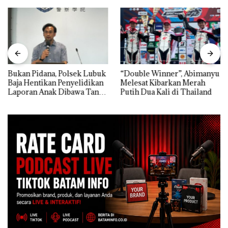
Bukan Pidana, Polsek Lubuk
“Double Winner”, Abimanyu
Baja Hentikan Penyelidikan
Melesat Kibarkan Merah
Laporan Anak Dibawa Tanpa
Putih Dua Kali di Thailand
Izin: Murni Sengketa Hak
Asuh!