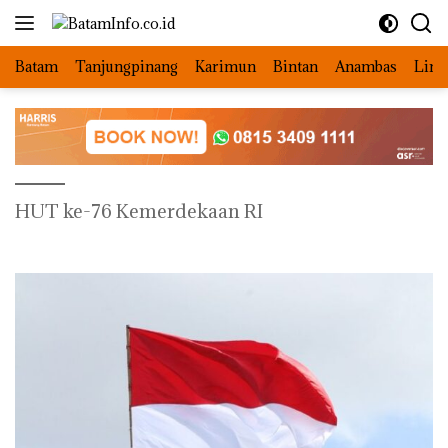
Langsung
ke
konten
Batam
Tanjungpinang
Karimun
Bintan
Anambas
Ling
HUT ke-76 Kemerdekaan RI