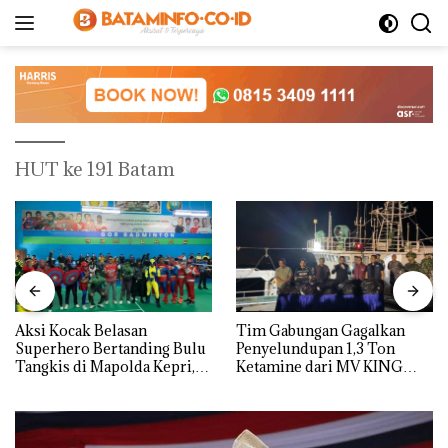
Langsung
ke
konten
HUT ke 191 Batam
Aksi Kocak Belasan
Tim Gabungan Gagalkan
Superhero Bertanding Bulu
Penyelundupan 1,3 Ton
Tangkis di Mapolda Kepri,
Ketamine dari MV KING
Sambut HUT RI Ke-81