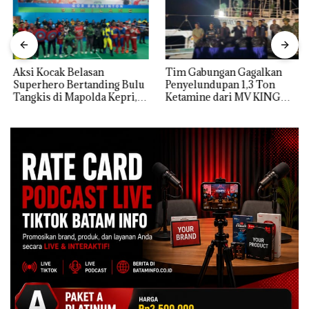
Aksi Kocak Belasan
Tim Gabungan Gagalkan
Superhero Bertanding Bulu
Penyelundupan 1,3 Ton
Tangkis di Mapolda Kepri,
Ketamine dari MV KING
Sambut HUT RI Ke-81