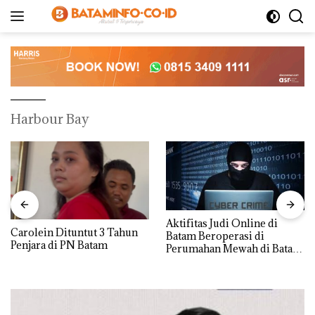
Langsung
ke
konten
Harbour Bay
Aktifitas Judi Online di
Carolein Dituntut 3 Tahun
Batam Beroperasi di
Penjara di PN Batam
Perumahan Mewah di Batam
Center