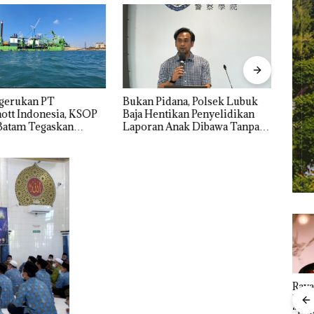
ngerukan PT
Bukan Pidana, Polsek Lubuk
“Dou
tt Indonesia, KSOP
Baja Hentikan Penyelidikan
Mele
Batam Tegaskan
Laporan Anak Dibawa Tanpa
Dua K
n Ada di BP Batam
Izin: Murni Sengketa Hak
Asuh!
Kejari Natuna
Ray
Menteri ATR Nusron
Tetapkan Kades
Kem
Wahid Sorot Skandal
Selaut Nonaktif
“Fla
Jual-Beli Kavling Laut