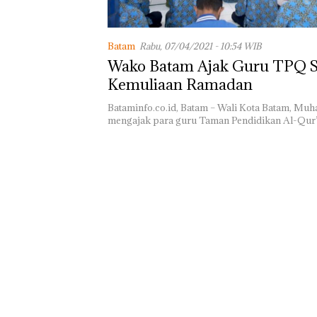
TNI AL Gagalk
Batam
Rabu, 07/04/2021 - 10:54 WIB
Penyelundupan 
Ton Pasir Tima
Wako Batam Ajak Guru TPQ 
Ilegal di Lingga,
Kemuliaan Ramadan
Disembunyikan
Bawah Keramb
Bataminfo.co.id, Batam – Wali Kota Batam, Mu
untuk Diselun
mengajak para guru Taman Pendidikan Al-Qu
ke Malaysia