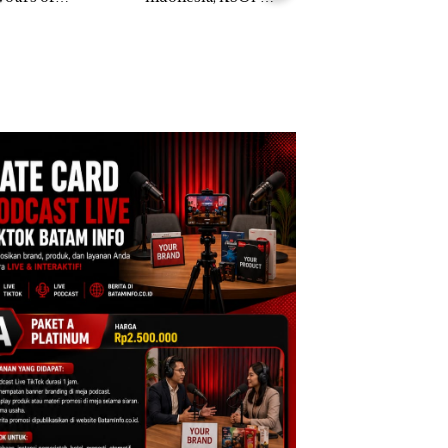
ntara” di Grand
Khusus Batam
Anak Dibawa Tanp
cure Batam
Tegaskan Perizinan
Izin: Murni Sengke
tre
Ada di BP Batam
Hak Asuh!