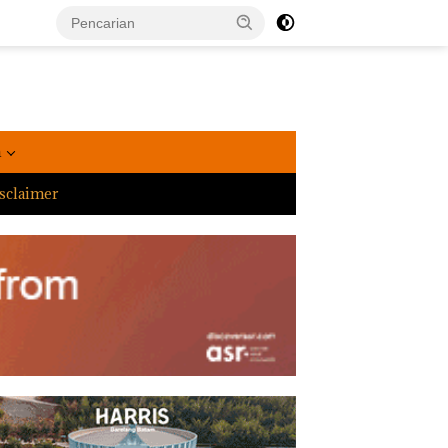
a
sclaimer