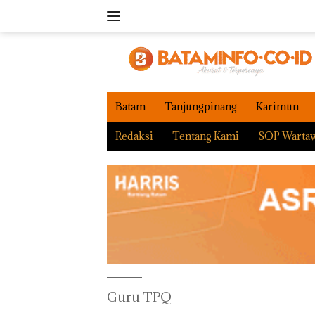
Langsung
ke
konten
Batam
Tanjungpinang
Karimun
Redaksi
Tentang Kami
SOP Warta
Guru TPQ