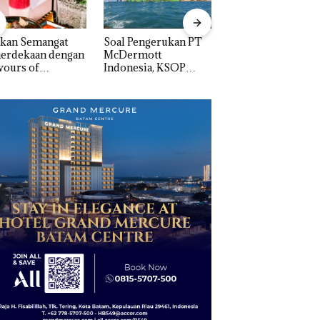
akan Semangat
‎Soal Pengerukan PT
Bukan Pidana, Pol
erdekaan dengan
McDermott
Lubuk Baja Hentik
vours of
Indonesia, KSOP
Penyelidikan Lap
ntara” di Grand
Khusus Batam
Anak Dibawa Tanp
cure Batam
Tegaskan Perizinan
Izin: Murni Sengke
tre
Ada di BP Batam
Hak Asuh!