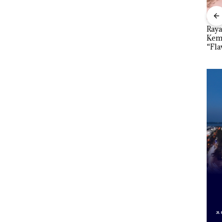
”,
Dekan FIKP UMRAH:
Kejari Natuna
Ray
sat
Pengelolaan
Tetapkan Kades
Kem
 Putih
Sedimentasi Laut di
Selaut Nonaktif
“Fla
iland
Kepri Harus
sebagai Tersangka
Nusa
Dibuktikan Secara
Korupsi APBDes,
Mer
Ilmiah, Jangan Sampai
Negara Rugi Rp533
Cen
Bertentangan dengan
Juta
Konservasi