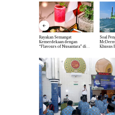
na Tetapkan Kades
Rayakan Semangat
‎Soal Pe
ktif sebagai
Kemerdekaan dengan
McDermo
Korupsi APBDes,
“Flavours of Nusantara” di
Khusus 
 Rp533 Juta
Grand Mercure Batam Centre
Perizina