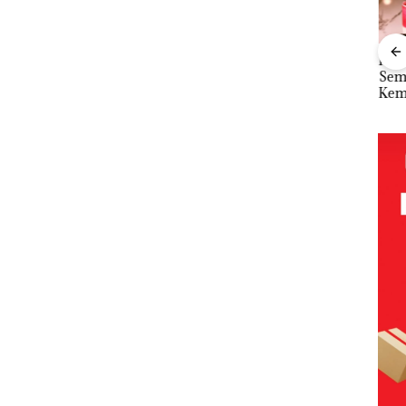
“Double
Dekan FIKP
Kejari
Ray
Winner”,
UMRAH:
Natuna
Sem
Abimanyu
Pengelolaan
Tetapkan
Kem
Baja
Melesat
Sedimentasi
Kades Selaut
n d
an
Kibarkan
Laut di Kepri
Nonaktif
“Fla
idikan
Merah Putih
Harus
sebagai
Nus
n
Dua Kali di
Dibuktikan
Tersangka
di G
ibawa
Thailand
Secara
Korupsi
Mer
zin:
Ilmiah,
APBDes,
Bat
Jangan
Negara Rugi
Cen
ta
Sampai
Rp533 Juta
uh!
Bertentangan
dengan
Konservasi