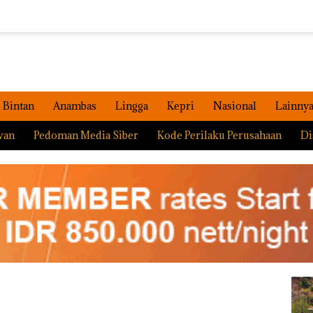
Bintan
Anambas
Lingga
Kepri
Nasional
Lainny
wan
Pedoman Media Siber
Kode Perilaku Perusahaan
Di