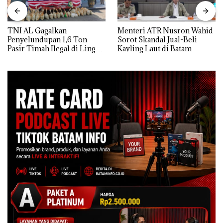
TNI AL Gagalkan
Menteri ATR Nusron Wahid
Penyelundupan 1,6 Ton
Sorot Skandal Jual-Beli
Pasir Timah Ilegal di Lingga,
Kavling Laut di Batam
Disembunyikan di Bawah
Kerambah untuk
Diselundupkan ke Malaysia