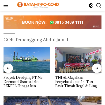
Langsung
ke
konten
GOR Temenggung Abdul Jamal
Proyek Dredging PT Mc
TNI AL Gagalkan
Dermott Disorot, Izin
Penyelundupan 1,6 Ton
PKKPRL Hingga Izin
Pasir Timah Ilegal di Lingga,
Lingkungan Dipertanyakan
Disembunyikan di Bawah
Kerambah untuk
Diselundupkan ke Malaysia