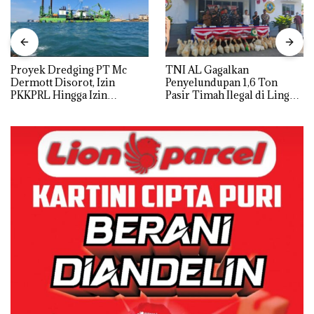
Proyek Dredging PT Mc
TNI AL Gagalkan
Dermott Disorot, Izin
Penyelundupan 1,6 Ton
PKKPRL Hingga Izin
Pasir Timah Ilegal di Lingga,
Lingkungan Dipertanyakan
Disembunyikan di Bawah
Kerambah untuk
Diselundupkan ke Malaysia