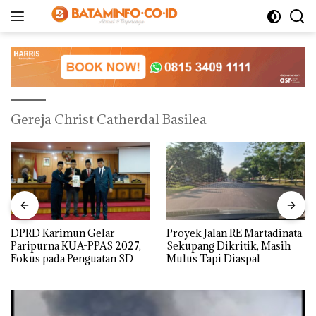
Langsung
ke
konten
Gereja Christ Catherdal Basilea
DPRD Karimun Gelar
Proyek Jalan RE Martadinata
Paripurna KUA-PPAS 2027,
Sekupang Dikritik, Masih
Fokus pada Penguatan SDM,
Mulus Tapi Diaspal
Infrastruktur, dan
Pertumbuhan Ekonomi