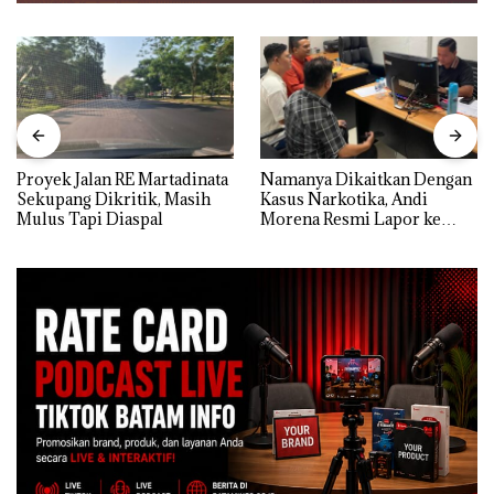
Proyek Jalan RE Martadinata
Namanya Dikaitkan Dengan
Sekupang Dikritik, Masih
Kasus Narkotika, Andi
Mulus Tapi Diaspal
Morena Resmi Lapor ke
Polda Kepri