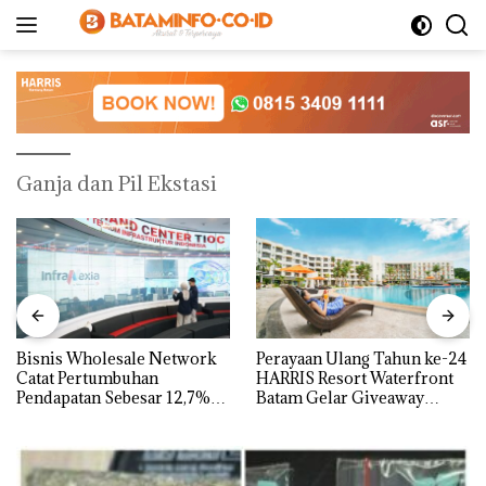
Langsung
ke
konten
Ganja dan Pil Ekstasi
Bisnis Wholesale Network
Perayaan Ulang Tahun ke-24
Catat Pertumbuhan
HARRIS Resort Waterfront
Pendapatan Sebesar 12,7%
Batam Gelar Giveaway
Secara Tahunan
Spesial dan Diskon
Menginap 24%