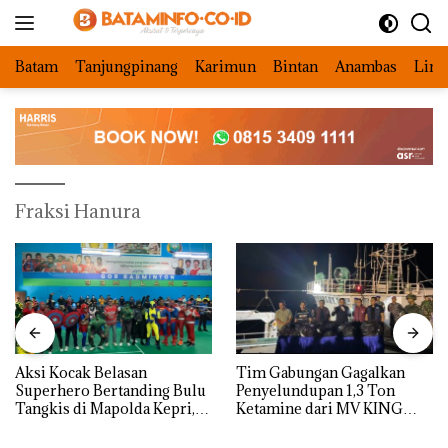
Langsung
ke
konten
Batam
Tanjungpinang
Karimun
Bintan
Anambas
Ling
Fraksi Hanura
Aksi Kocak Belasan
Tim Gabungan Gagalkan
Superhero Bertanding Bulu
Penyelundupan 1,3 Ton
Tangkis di Mapolda Kepri,
Ketamine dari MV KING
Sambut HUT RI Ke-81