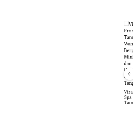
ta
Namanya
 Kawal
Dikaitkan
sutan
Dengan
Kasus
ba di
Narkotika,
Andi Morena
,
Resmi Lapor
:Cari
ke Polda
sut
Kepri
 Siapa
Dari
Viral Promo
Mujapati ke
Spa
nya
Sujapati 17
Tampilkan
Bulan
Wanita
DP
Kepemimpin
Berpakaian
Ka
an,Warga
Minim, Polisi
Gel
Natuna
dan
Par
Keluhkan
Disparbud
KU