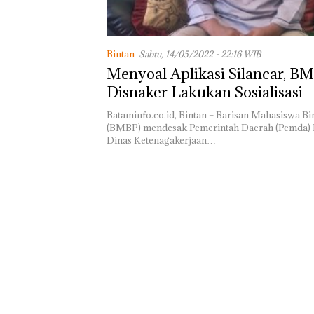
Lomba Menya
HUT RI Ke-81
Bersama FPPI 
Turut Hadir A
Bintan
Sabtu, 14/05/2022 - 22:16 WIB
DPD RI di Lapa
Perempuan Kel
Menyoal Aplikasi Silancar, B
Batam
Disnaker Lakukan Sosialisasi
Bataminfo.co.id, Bintan – Barisan Mahasiswa Bin
(BMBP) mendesak Pemerintah Daerah (Pemda) B
Dinas Ketenagakerjaan…
Namanya Dika
Dengan Kasus
Narkotika, An
Morena Resmi
ke Polda Kepri