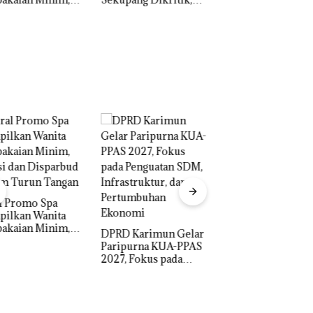
ke Polda Kepri
ih Mulus Tapi
a Natuna Keluhka
spal
Sulit Temui Bupa
IPK Kota Batam K
Pengusutan Kasu
Proyek Jalan RE
Narkoba di Empa
Martadinata
Lokasi, Devin:Ca
Sekupang Dikritik,
RD Karimun Gelar
dan Usut tuntas S
Masih Mulus Tapi
ripurna KUA-PPAS
Aktor Utamanya
Diaspal
27, Fokus pada
nguatan SDM,
rastruktur, dan
rtumbuhan
onomi