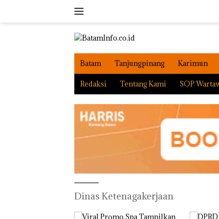
Langsung
ke
konten
Batam
Tanjungpinang
Karimun
Redaksi
Tentang Kami
SOP Warta
Dinas Ketenagakerjaan