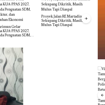
alan RE Martadinata
 Dikritik, Masih
pi Diaspal
IPK Kota Batam Kawal
Nama
Pengusutan Kasus Narkoba di
Kasu
Empat Lokasi, Devin:Cari dan
Resmi
Usut tuntas Siapa Aktor
Utamanya
Carolein Parewang
‘Disemprot’ Hakim,
Viral Promo Spa
Pro
Terkait Aksi Rusak
Tampilkan Wanita
Mar
Ponsel Wartawan
Berpakaian Minim,
Sek