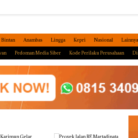
Bintan
Anambas
Lingga
Kepri
Nasional
Lainny
wan
Pedoman Media Siber
Kode Perilaku Perusahaan
Di