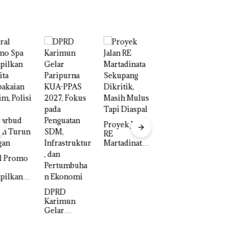
IPK Kota
Namanya
Batam Kawal
Dikaitkan
Pengusutan
Dengan
Kasus
Kasus
Narkoba di
Narkotika,
Empat
Andi Morena
Proyek Jalan
Lokasi,
Resmi Lapor
RE
Devin:Cari
ke Polda
Martadinata
dan Usut
Kepri
Sekupang
tuntas Siapa
Dikritik,
Aktor
Masih Mulus
Utamanya
Tapi Diaspal
RD
rimun
ar
ipurna
A-PPAS