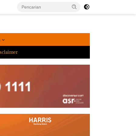
a
sclaimer