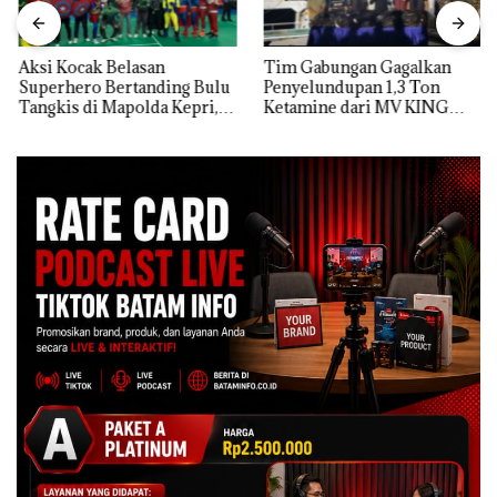
Aksi Kocak Belasan
Tim Gabungan Gagalkan
Superhero Bertanding Bulu
Penyelundupan 1,3 Ton
Tangkis di Mapolda Kepri,
Ketamine dari MV KING
Sambut HUT RI Ke-81