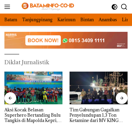
Langsung
ke
konten
Batam
Tanjungpinang
Karimun
Bintan
Anambas
Ling
Diklat Jurnalistik
Aksi Kocak Belasan
Tim Gabungan Gagalkan
Superhero Bertanding Bulu
Penyelundupan 1,3 Ton
Tangkis di Mapolda Kepri,
Ketamine dari MV KING
Sambut HUT RI Ke-81