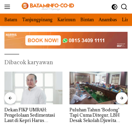
Langsung
ke
konten
Batam
Tanjungpinang
Karimun
Bintan
Anambas
Ling
Dibacok karyawan
Dekan FIKP UMRAH:
Puluhan Tahun ‘Bodong’
Pengelolaan Sedimentasi
Tapi Cuma Ditegur, LBH
Laut di Kepri Harus
Desak Sekolah Djuwita
Dibuktikan Secara Ilmiah,
Batam Segera Ditutup!
Jangan Sampai Bertentangan