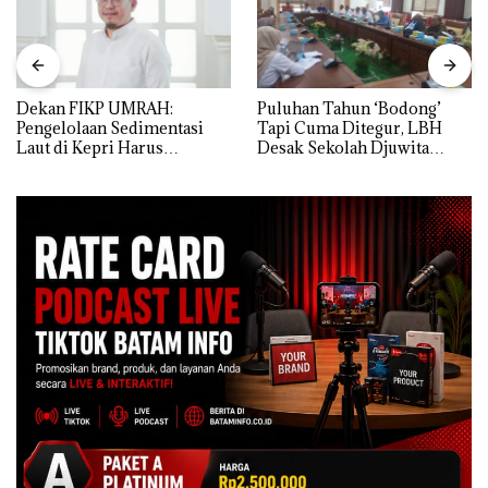
Dekan FIKP UMRAH:
Puluhan Tahun ‘Bodong’
Pengelolaan Sedimentasi
Tapi Cuma Ditegur, LBH
Laut di Kepri Harus
Desak Sekolah Djuwita
Dibuktikan Secara Ilmiah,
Batam Segera Ditutup!
Jangan Sampai Bertentangan
dengan Konservasi