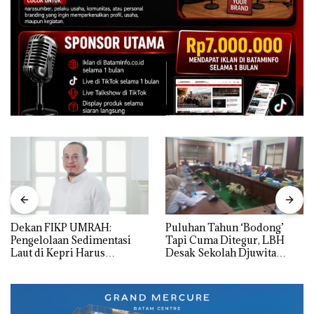
Dekan FIKP UMRAH:
Puluhan Tahun ‘Bodong’
Pengelolaan Sedimentasi
Tapi Cuma Ditegur, LBH
Laut di Kepri Harus
Desak Sekolah Djuwita
Dibuktikan Secara Ilmiah,
Batam Segera Ditutup!
Jangan Sampai Bertentangan
dengan Konservasi