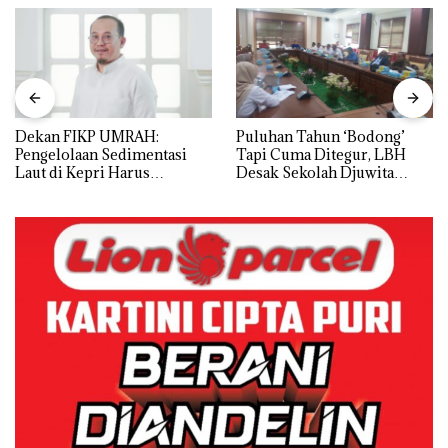
Dekan FIKP UMRAH:
Puluhan Tahun ‘Bodong’
Pengelolaan Sedimentasi
Tapi Cuma Ditegur, LBH
Laut di Kepri Harus
Desak Sekolah Djuwita
Dibuktikan Secara Ilmiah,
Batam Segera Ditutup!
Jangan Sampai Bertentangan
dengan Konservasi