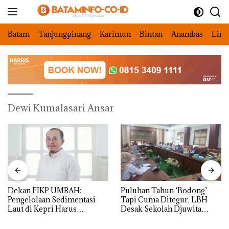
Langsung
ke
konten
Batam
Tanjungpinang
Karimun
Bintan
Anambas
Ling
Dewi Kumalasari Ansar
Dekan FIKP UMRAH:
Puluhan Tahun ‘Bodong’
Pengelolaan Sedimentasi
Tapi Cuma Ditegur, LBH
Laut di Kepri Harus
Desak Sekolah Djuwita
Dibuktikan Secara Ilmiah,
Batam Segera Ditutup!
Jangan Sampai Bertentangan