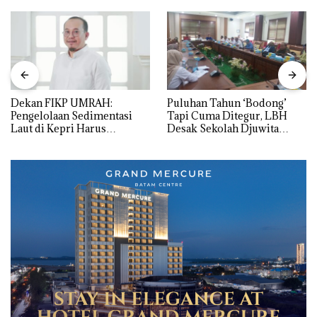
Dekan FIKP UMRAH:
Puluhan Tahun ‘Bodong’
Pengelolaan Sedimentasi
Tapi Cuma Ditegur, LBH
Laut di Kepri Harus
Desak Sekolah Djuwita
Dibuktikan Secara Ilmiah,
Batam Segera Ditutup!
Jangan Sampai Bertentangan
dengan Konservasi