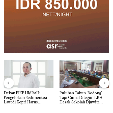
Dekan FIKP UMRAH:
Puluhan Tahun ‘Bodong’
Pengelolaan Sedimentasi
Tapi Cuma Ditegur, LBH
Laut di Kepri Harus
Desak Sekolah Djuwita
Dibuktikan Secara Ilmiah,
Batam Segera Ditutup!
Jangan Sampai Bertentangan