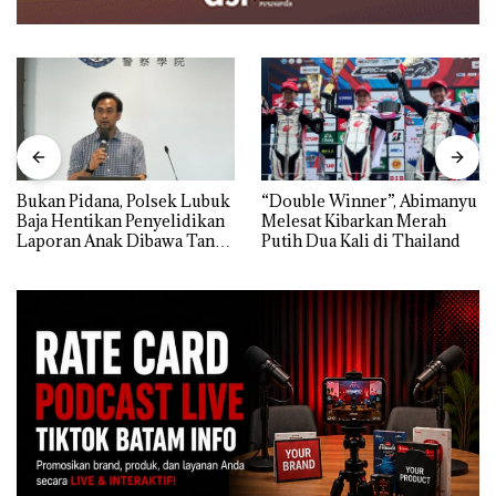
Bukan Pidana, Polsek Lubuk
“Double Winner”, Abimanyu
Baja Hentikan Penyelidikan
Melesat Kibarkan Merah
Laporan Anak Dibawa Tanpa
Putih Dua Kali di Thailand
Izin: Murni Sengketa Hak
Asuh!