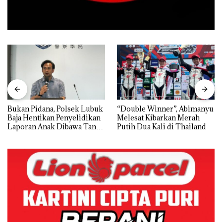
Bukan Pidana, Polsek Lubuk
“Double Winner”, Abimanyu
Baja Hentikan Penyelidikan
Melesat Kibarkan Merah
Laporan Anak Dibawa Tanpa
Putih Dua Kali di Thailand
Izin: Murni Sengketa Hak
Asuh!