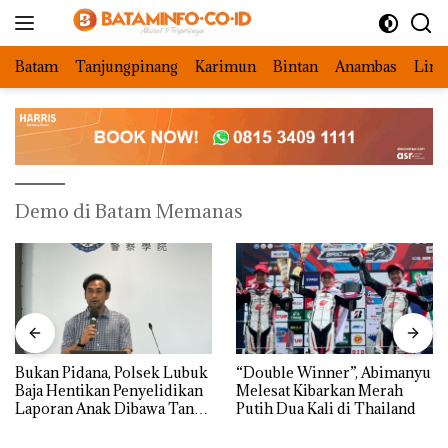
Langsung
ke
konten
Batam
Tanjungpinang
Karimun
Bintan
Anambas
Ling
Demo di Batam Memanas
Bukan Pidana, Polsek Lubuk
“Double Winner”, Abimanyu
Baja Hentikan Penyelidikan
Melesat Kibarkan Merah
Laporan Anak Dibawa Tanpa
Putih Dua Kali di Thailand
Izin: Murni Sengketa Hak
Asuh!