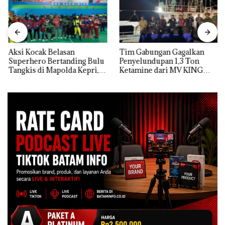
Aksi Kocak Belasan
Tim Gabungan Gagalkan
Superhero Bertanding Bulu
Penyelundupan 1,3 Ton
Tangkis di Mapolda Kepri,
Ketamine dari MV KING
Sambut HUT RI Ke-81