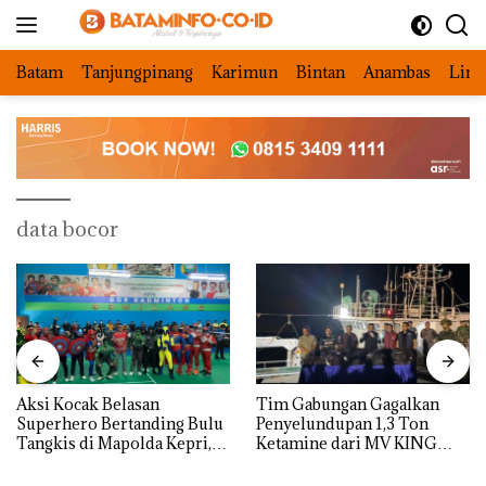
Langsung
ke
konten
Batam
Tanjungpinang
Karimun
Bintan
Anambas
Ling
data bocor
Aksi Kocak Belasan
Tim Gabungan Gagalkan
Superhero Bertanding Bulu
Penyelundupan 1,3 Ton
Tangkis di Mapolda Kepri,
Ketamine dari MV KING
Sambut HUT RI Ke-81