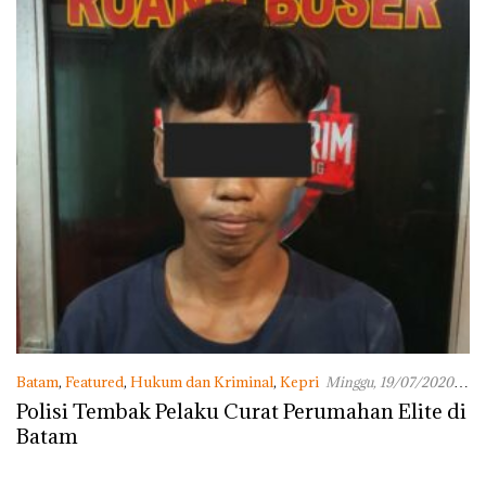
Batam
,
Featured
,
Hukum dan Kriminal
,
Kepri
Minggu, 19/07/2020 -
11:29 WIB
Polisi Tembak Pelaku Curat Perumahan Elite di
Batam