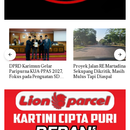
DPRD Karimun Gelar
Proyek Jalan RE Martadinata
Paripurna KUA-PPAS 2027,
Sekupang Dikritik, Masih
Fokus pada Penguatan SDM,
Mulus Tapi Diaspal
Infrastruktur, dan
Pertumbuhan Ekonomi