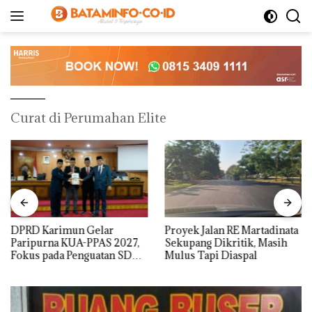
Langsung
ke
konten
Curat di Perumahan Elite
DPRD Karimun Gelar
Proyek Jalan RE Martadinata
Paripurna KUA-PPAS 2027,
Sekupang Dikritik, Masih
Fokus pada Penguatan SDM,
Mulus Tapi Diaspal
Infrastruktur, dan
Pertumbuhan Ekonomi